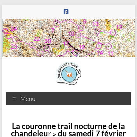
Aller
au
contenu
Charente
Menu
Orientation
Feuillade
La couronne trail nocturne de la
chandeleu
r »
du samedi 7 février