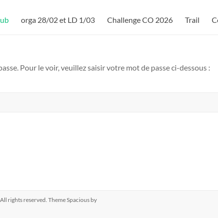
lub
orga 28/02 et LD 1/03
Challenge CO 2026
Trail
C
sse. Pour le voir, veuillez saisir votre mot de passe ci-dessous :
. All rights reserved. Theme
Spacious
by