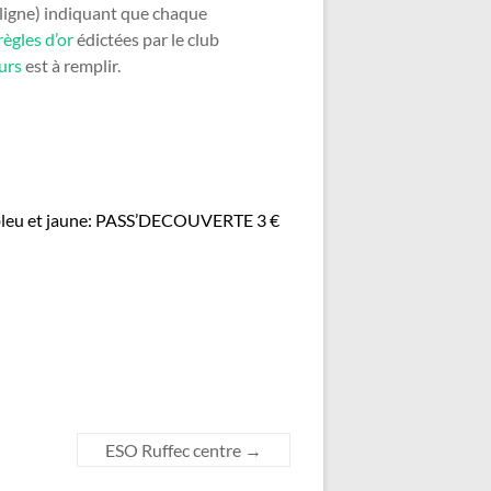
n ligne) indiquant que chaque
règles d’or
édictées par le club
eurs
est à remplir.
t, bleu et jaune: PASS’DECOUVERTE 3 €
ESO Ruffec centre
→