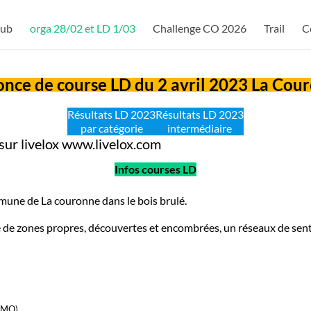
lub
orga 28/02 et LD 1/03
Challenge CO 2026
Trail
C
nce de course LD du 2 avril 2023 La Cou
Résultats LD 2023
Résultats LD 2023
par catégorie
intermédiaire
 sur livelox www.livelox.com
Infos courses LD
mmune de La couronne dans le bois brulé.
ce de zones propres, découvertes et encombrées, un réseaux de sent
CMO)