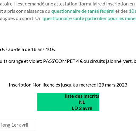
gatoire, il est demandé une attestation (formulaire d’inscription e
nt a pris connaissance du
questionnaire de santé fédéral
et des
10 
ologues du sport. Un
questionnaire santé particulier pour les min
6 € / au-delà de 18 ans 10 €
rcuits orange et violet: PASS’COMPET 4 € ou circuits jalonné, ver
Inscription Non licenciés jusqu’au mercredi 29 mars 2023
Inscriptions
liste des inscrits
non licenciés
NL
LD 2 avril
LD 2 avril
ong 1er avril