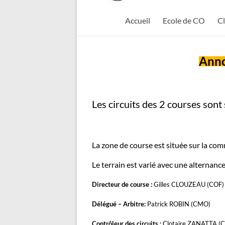
Feuillade
Accueil
Ecole de CO
C
Anno
Les circuits des 2 courses sont
La zone de course est située sur la co
Le terrain est varié avec une alternan
Directeur de course :
Gilles CLOUZEAU (COF)
Délégué – Arbitre:
Patrick ROBIN (CMO)
Contrôleur des circuits :
Clotaire ZANATTA (