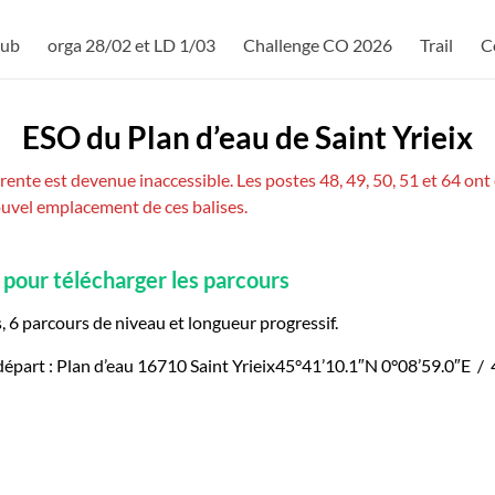
lub
orga 28/02 et LD 1/03
Challenge CO 2026
Trail
C
ESO du
Plan d’eau de Saint Yrieix
arente est devenue inaccessible. Les postes 48, 49, 50, 51 et 64 o
nouvel emplacement de ces balises.
 pour télécharger les parcours
s, 6 parcours de niveau et longueur progressif.
départ : Plan d’eau 16710 Saint Yrieix45°41’10.1″N 0°08’59.0″E 