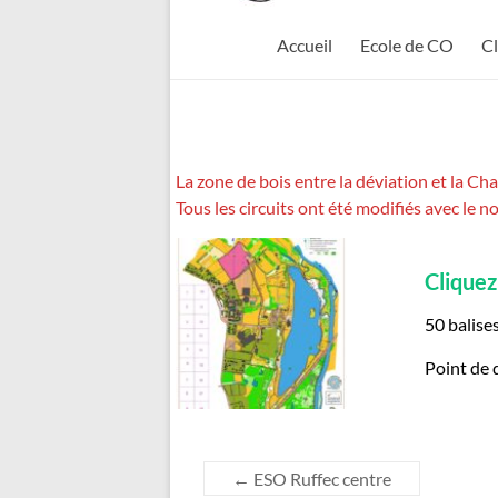
Feuillade
Accueil
Ecole de CO
C
La zone de bois entre la déviation et la Ch
Tous les circuits ont été modifiés avec le 
Cliquez
50 balise
Point de 
←
ESO Ruffec centre