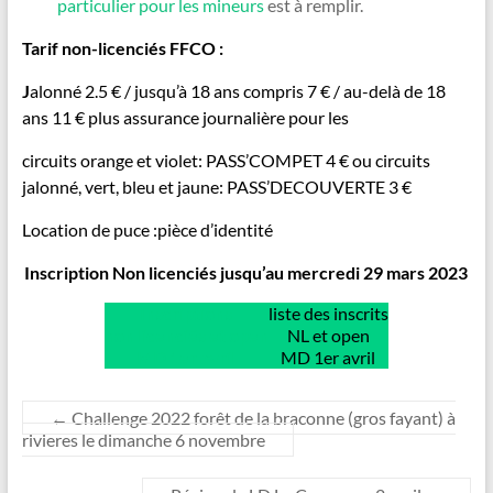
particulier pour les mineurs
est à remplir.
Tarif non-licenciés FFCO :
J
alonné 2.5 € / jusqu’à 18 ans compris 7 € / au-delà de 18
ans 11 € plus assurance journalière pour les
circuits orange et violet: PASS’COMPET 4 € ou circuits
jalonné, vert, bleu et jaune: PASS’DECOUVERTE 3 €
Location de puce :pièce d’identité
Inscription Non licenciés jusqu’au mercredi 29 mars 2023
Inscriptions
liste des inscrits
non licenciés et open
NL et open
MD 1er avril
MD 1er avril
←
Challenge 2022 forêt de la braconne (gros fayant) à
rivieres le dimanche 6 novembre