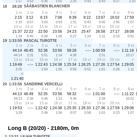
1:17
0:53
0:36
1:01
2:25
0:43
0:43
0:27
1:10
SÃÂBASTIEN BLANCHER
18
28:28
1
2
3
4
5
6
7
8
9
55
58
34
51
37
60
41
32
68
2:15
3:12
6:15
7:08
8:39
9:22
13:07
16:02
17:59
2:15
0:57
3:03
0:53
1:31
0:43
3:45
2:55
1:57
13
14
15
16
17
18
19
20
62
43
66
67
33
47
63
255
F
21:37
22:22
22:50
23:56
24:23
25:47
26:58
27:17
28:08
1:18
0:45
0:28
1:06
0:27
1:24
1:11
0:19
0:51
19
1:33:55
PASCAL TUROTTE
1
2
3
4
5
6
7
8
9
55
58
34
51
37
60
41
32
68
44:14
46:45
52:36
53:50
58:28
--:--
1:00:59
--:--
1:11:16
44:14
2:31
5:51
1:14
4:38
2:31
10:17
13
14
15
16
17
18
19
20
62
43
66
67
33
47
63
255
F
1:19:49
--:--
1:22:43
1:24:38
1:25:34
1:26:25
1:27:26
1:27:54
1:29:05
3:25
2:54
1:55
0:56
0:51
1:01
0:28
1:11
35
1:21:40
20
1:33:56
SANDRINE VERCELLI
1
2
3
4
5
6
7
8
9
55
58
34
51
37
60
41
32
68
44:13
46:49
52:35
53:56
58:32
--:--
1:01:00
--:--
1:11:22
44:13
2:36
5:46
1:21
4:36
2:28
10:22
13
14
15
16
17
18
19
20
62
43
66
67
33
47
63
255
F
1:19:53
--:--
1:22:42
1:24:38
1:25:35
1:26:33
1:27:36
1:27:59
1:29:06
3:29
2:49
1:56
0:57
0:58
1:03
0:23
1:07
Long B (20/20) - 2180m, 0m
1
13:21
LILIAN TUROTTE