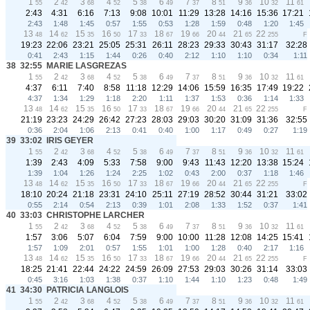
1
2
3
4
5
6
7
8
9
10
11
55
42
68
52
38
49
37
51
36
32
61
2:43
4:31
6:16
7:13
9:08
10:01
11:29
13:28
14:16
15:36
17:21
2:43
1:48
1:45
0:57
1:55
0:53
1:28
1:59
0:48
1:20
1:45
13
14
15
16
17
18
19
20
21
22
48
62
35
50
33
67
66
44
65
255
F
19:23
22:06
23:21
25:05
25:31
26:11
28:23
29:33
30:43
31:17
32:28
0:41
2:43
1:15
1:44
0:26
0:40
2:12
1:10
1:10
0:34
1:11
38
32:55
MARIE LASGREZAS
1
2
3
4
5
6
7
8
9
10
11
55
42
68
52
38
49
37
51
36
32
61
4:37
6:11
7:40
8:58
11:18
12:29
14:06
15:59
16:35
17:49
19:22
4:37
1:34
1:29
1:18
2:20
1:11
1:37
1:53
0:36
1:14
1:33
13
14
15
16
17
18
19
20
21
22
48
62
35
50
33
67
66
44
65
255
F
21:19
23:23
24:29
26:42
27:23
28:03
29:03
30:20
31:09
31:36
32:55
0:36
2:04
1:06
2:13
0:41
0:40
1:00
1:17
0:49
0:27
1:19
39
33:02
IRIS GEYER
1
2
3
4
5
6
7
8
9
10
11
55
42
68
52
38
49
37
51
36
32
61
1:39
2:43
4:09
5:33
7:58
9:00
9:43
11:43
12:20
13:38
15:24
1:39
1:04
1:26
1:24
2:25
1:02
0:43
2:00
0:37
1:18
1:46
13
14
15
16
17
18
19
20
21
22
48
62
35
50
33
67
66
44
65
255
F
18:10
20:24
21:18
23:31
24:10
25:11
27:19
28:52
30:44
31:21
33:02
0:55
2:14
0:54
2:13
0:39
1:01
2:08
1:33
1:52
0:37
1:41
40
33:03
CHRISTOPHE LARCHER
1
2
3
4
5
6
7
8
9
10
11
55
42
68
52
38
49
37
51
36
32
61
1:57
3:06
5:07
6:04
7:59
9:00
10:00
11:28
12:08
14:25
15:41
1:57
1:09
2:01
0:57
1:55
1:01
1:00
1:28
0:40
2:17
1:16
13
14
15
16
17
18
19
20
21
22
48
62
35
50
33
67
66
44
65
255
F
18:25
21:41
22:44
24:22
24:59
26:09
27:53
29:03
30:26
31:14
33:03
0:45
3:16
1:03
1:38
0:37
1:10
1:44
1:10
1:23
0:48
1:49
41
34:30
PATRICIA LANGLOIS
1
2
3
4
5
6
7
8
9
10
11
55
42
68
52
38
49
37
51
36
32
61