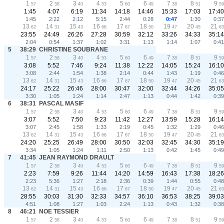
1
2
3
4
5
6
7
8
9
57
58
40
53
60
49
38
51
59
1:45
4:07
6:19
11:34
14:18
14:46
15:33
17:03
17:40
1:45
2:22
2:12
5:15
2:44
0:28
0:47
1:30
0:37
13
14
15
16
17
18
19
20
21
62
31
43
66
67
50
47
45
63
23:55
24:49
26:26
27:28
30:59
32:12
33:26
34:33
35:14
2:04
0:54
1:37
1:02
3:31
1:13
1:14
1:07
0:41
5
38:29
CHRISTINE SOUBRANE
1
2
3
4
5
6
7
8
9
57
58
40
53
60
49
38
51
59
3:08
5:52
7:46
9:24
11:38
12:22
14:05
15:24
16:10
3:08
2:44
1:54
1:38
2:14
0:44
1:43
1:19
0:46
13
14
15
16
17
18
19
20
21
62
31
43
66
67
50
47
45
63
24:17
25:22
26:46
28:00
30:47
32:00
32:44
34:26
35:05
3:30
1:05
1:24
1:14
2:47
1:13
0:44
1:42
0:39
6
38:31
PASCAL MASIF
1
2
3
4
5
6
7
8
9
57
58
40
53
60
49
38
51
59
3:07
5:52
7:50
9:23
11:42
12:27
13:59
15:28
16:14
3:07
2:45
1:58
1:33
2:19
0:45
1:32
1:29
0:46
13
14
15
16
17
18
19
20
21
62
31
43
66
67
50
47
45
63
24:20
25:25
26:49
28:00
30:50
32:03
32:45
34:30
35:19
3:34
1:05
1:24
1:11
2:50
1:13
0:42
1:45
0:49
7
41:45
JEAN RAYMOND DRAULT
1
2
3
4
5
6
7
8
9
57
58
40
53
60
49
38
51
59
2:23
7:59
9:26
11:44
14:20
14:59
16:43
17:38
18:26
2:23
5:36
1:27
2:18
2:36
0:39
1:44
0:55
0:48
13
14
15
16
17
18
19
20
21
62
31
43
66
67
50
47
45
63
28:55
30:03
31:30
32:33
34:57
36:10
36:53
38:25
39:03
4:51
1:08
1:27
1:03
2:24
1:13
0:43
1:32
0:38
8
46:21
NOE TESSIER
1
2
3
4
5
6
7
8
9
57
58
40
53
60
49
38
51
59