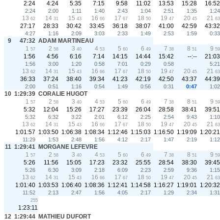
2:24
4:24
5:35
7:15
9:58
11:02
13:53
15:28
16:52
2:24
2:00
1:11
1:40
2:43
1:04
2:51
1:35
1:24
13
14
15
16
17
18
19
20
21
62
31
43
66
67
50
47
45
63
27:17
28:33
30:42
33:45
36:18
38:07
41:00
42:59
43:32
4:27
1:16
2:09
3:03
2:33
1:49
2:53
1:59
0:33
9
47:32
ADAM MARTINEAU
1
2
3
4
5
6
7
8
9
57
58
40
53
60
49
38
51
59
1:56
4:56
6:16
7:14
14:15
14:44
15:42
--:--
21:03
1:56
3:00
1:20
0:58
7:01
0:29
0:58
5:21
13
14
15
16
17
18
19
20
21
62
31
43
66
67
50
47
45
63
36:33
37:24
38:40
39:34
41:23
42:19
42:50
43:37
44:39
2:00
0:51
1:16
0:54
1:49
0:56
0:31
0:47
1:02
10
1:29:39
CORALIE HUGOT
1
2
3
4
5
6
7
8
9
57
58
40
53
60
49
38
51
59
5:32
12:04
15:26
17:27
23:39
26:04
28:58
38:41
39:51
5:32
6:32
3:22
2:01
6:12
2:25
2:54
9:43
1:10
13
14
15
16
17
18
19
20
21
62
31
43
66
67
50
47
45
63
1:01:57
1:03:50
1:06:38
1:08:34
1:12:46
1:15:03
1:16:50
1:19:09
1:20:21
11:29
1:53
2:48
1:56
4:12
2:17
1:47
2:19
1:12
11
1:29:41
MORGANE LEFEVRE
1
2
3
4
5
6
7
8
9
57
58
40
53
60
49
38
51
59
5:26
11:56
15:05
17:23
23:32
25:55
28:54
38:30
39:45
5:26
6:30
3:09
2:18
6:09
2:23
2:59
9:36
1:15
13
14
15
16
17
18
19
20
21
62
31
43
66
67
50
47
45
63
1:01:40
1:03:53
1:06:40
1:08:36
1:12:41
1:14:58
1:16:27
1:19:01
1:20:32
11:52
2:13
2:47
1:56
4:05
2:17
1:29
2:34
1:31
255
1:23:11
12
1:29:44
MATHIEU DUFORT