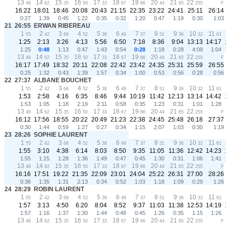
13
14
15
16
17
18
19
20
21
22
48
62
35
50
33
67
66
44
65
255
F
16:22
18:01
18:46
20:08
20:43
21:15
22:35
23:22
24:41
25:11
26:14
0:27
1:39
0:45
1:22
0:35
0:32
1:20
0:47
1:19
0:30
1:03
21
26:55
ERWAN RIBEREAU
1
2
3
4
5
6
7
8
9
10
11
55
42
68
52
38
49
37
51
36
32
61
1:25
2:13
3:26
4:13
5:56
6:50
7:18
8:36
9:04
13:13
14:17
1:25
0:48
1:13
0:47
1:43
0:54
0:28
1:18
0:28
4:09
1:04
13
14
15
16
17
18
19
20
21
22
48
62
35
50
33
67
66
44
65
255
F
16:17
17:49
18:32
20:11
22:08
22:42
23:42
24:35
25:31
25:59
26:55
0:25
1:32
0:43
1:39
1:57
0:34
1:00
0:53
0:56
0:28
0:56
22
27:37
ALBANE BOUCHET
1
2
3
4
5
6
7
8
9
10
11
55
42
68
52
38
49
37
51
36
32
61
1:53
2:58
4:16
6:35
8:46
9:44
10:19
11:42
12:13
13:14
14:42
1:53
1:05
1:18
2:19
2:11
0:58
0:35
1:23
0:31
1:01
1:28
13
14
15
16
17
18
19
20
21
22
48
62
35
50
33
67
66
44
65
255
F
16:12
17:56
18:55
20:22
20:49
21:23
22:38
24:45
25:48
26:18
27:37
0:30
1:44
0:59
1:27
0:27
0:34
1:15
2:07
1:03
0:30
1:19
23
28:26
SOPHIE LAURENT
1
2
3
4
5
6
7
8
9
10
11
55
42
68
52
38
49
37
51
36
32
61
1:55
3:10
4:38
6:14
8:03
8:50
9:35
11:05
11:36
12:42
14:23
1:55
1:15
1:28
1:36
1:49
0:47
0:45
1:30
0:31
1:06
1:41
13
14
15
16
17
18
19
20
21
22
48
62
35
50
33
67
66
44
65
255
F
16:16
17:51
19:22
21:35
22:09
23:01
24:04
25:22
26:31
27:00
28:26
0:36
1:35
1:31
2:13
0:34
0:52
1:03
1:18
1:09
0:29
1:26
24
28:29
ROBIN LAURENT
1
2
3
4
5
6
7
8
9
10
11
55
42
68
52
38
49
37
51
36
32
61
1:57
3:13
4:50
6:20
8:04
8:52
9:37
11:03
11:38
12:53
14:19
1:57
1:16
1:37
1:30
1:44
0:48
0:45
1:26
0:35
1:15
1:26
13
14
15
16
17
18
19
20
21
22
48
62
35
50
33
67
66
44
65
255
F