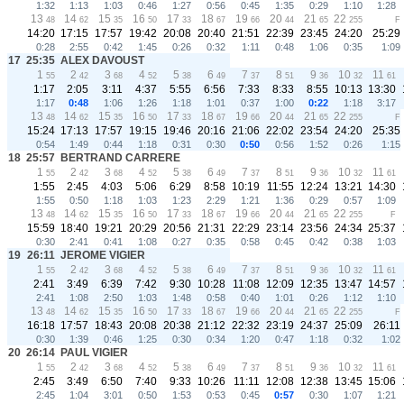
1:32
1:13
1:03
0:46
1:27
0:56
0:45
1:35
0:29
1:10
1:28
13
14
15
16
17
18
19
20
21
22
48
62
35
50
33
67
66
44
65
255
F
14:20
17:15
17:57
19:42
20:08
20:40
21:51
22:39
23:45
24:20
25:29
0:28
2:55
0:42
1:45
0:26
0:32
1:11
0:48
1:06
0:35
1:09
17
25:35
ALEX DAVOUST
1
2
3
4
5
6
7
8
9
10
11
55
42
68
52
38
49
37
51
36
32
61
1:17
2:05
3:11
4:37
5:55
6:56
7:33
8:33
8:55
10:13
13:30
1:17
0:48
1:06
1:26
1:18
1:01
0:37
1:00
0:22
1:18
3:17
13
14
15
16
17
18
19
20
21
22
48
62
35
50
33
67
66
44
65
255
F
15:24
17:13
17:57
19:15
19:46
20:16
21:06
22:02
23:54
24:20
25:35
0:54
1:49
0:44
1:18
0:31
0:30
0:50
0:56
1:52
0:26
1:15
18
25:57
BERTRAND CARRERE
1
2
3
4
5
6
7
8
9
10
11
55
42
68
52
38
49
37
51
36
32
61
1:55
2:45
4:03
5:06
6:29
8:58
10:19
11:55
12:24
13:21
14:30
1:55
0:50
1:18
1:03
1:23
2:29
1:21
1:36
0:29
0:57
1:09
13
14
15
16
17
18
19
20
21
22
48
62
35
50
33
67
66
44
65
255
F
15:59
18:40
19:21
20:29
20:56
21:31
22:29
23:14
23:56
24:34
25:37
0:30
2:41
0:41
1:08
0:27
0:35
0:58
0:45
0:42
0:38
1:03
19
26:11
JEROME VIGIER
1
2
3
4
5
6
7
8
9
10
11
55
42
68
52
38
49
37
51
36
32
61
2:41
3:49
6:39
7:42
9:30
10:28
11:08
12:09
12:35
13:47
14:57
2:41
1:08
2:50
1:03
1:48
0:58
0:40
1:01
0:26
1:12
1:10
13
14
15
16
17
18
19
20
21
22
48
62
35
50
33
67
66
44
65
255
F
16:18
17:57
18:43
20:08
20:38
21:12
22:32
23:19
24:37
25:09
26:11
0:30
1:39
0:46
1:25
0:30
0:34
1:20
0:47
1:18
0:32
1:02
20
26:14
PAUL VIGIER
1
2
3
4
5
6
7
8
9
10
11
55
42
68
52
38
49
37
51
36
32
61
2:45
3:49
6:50
7:40
9:33
10:26
11:11
12:08
12:38
13:45
15:06
2:45
1:04
3:01
0:50
1:53
0:53
0:45
0:57
0:30
1:07
1:21