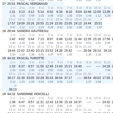
1:27
1:01
1:14
0:21
0:28
0:42
2:03
0:28
1:12
17
25:51
PASCAL VERGNAUD
1
2
3
4
5
6
7
8
9
10
11
57
61
56
53
36
34
39
49
38
56
64
1:31
3:13
4:12
5:14
6:02
6:34
8:10
9:04
10:48
12:00
13:39
1:31
1:42
0:59
1:02
0:48
0:32
1:36
0:54
1:44
1:12
1:39
13
14
15
16
17
18
19
20
21
55
35
50
33
67
46
44
65
255
F
17:57
19:09
20:26
20:55
21:24
22:05
23:05
24:13
24:44
25:51
3:47
1:12
1:17
0:29
0:29
0:41
1:00
1:08
0:31
1:07
18
29:44
SANDRA GAUTREAU
1
2
3
4
5
6
7
8
9
10
11
57
61
56
53
36
34
39
49
38
56
64
1:42
4:02
5:44
7:13
8:07
8:48
11:02
11:44
12:35
15:16
17:56
1:42
2:20
1:42
1:29
0:54
0:41
2:14
0:42
0:51
2:41
2:40
13
14
15
16
17
18
19
20
21
55
35
50
33
67
46
44
65
255
F
45
19:44
21:02
22:40
23:15
23:52
24:39
25:42
--:--
26:58
28:14
26:18
1:20
1:18
1:38
0:35
0:37
0:47
1:03
1:16
1:16
19
44:32
PASCAL TUROTTE
1
2
3
4
5
6
7
8
9
10
11
57
61
56
53
36
34
39
49
38
56
64
1:33
6:37
8:57
11:56
12:48
13:40
15:21
16:40
--:--
--:--
24:28
1:33
5:04
2:20
2:59
0:52
0:52
1:41
1:19
7:48
13
14
15
16
17
18
19
20
21
55
35
50
33
67
46
44
65
255
F
41
30:17
31:39
33:05
33:29
35:24
36:04
37:17
--:--
38:54
40:02
17:05
5:12
1:22
1:26
0:24
1:55
0:40
1:13
1:37
1:08
45
38:13
19
44:32
SANDRINE VERCELLI
1
2
3
4
5
6
7
8
9
10
11
57
61
56
53
36
34
39
49
38
56
64
1:38
6:47
8:57
11:31
12:43
13:39
15:16
16:37
--:--
--:--
24:32
1:38
5:09
2:10
2:34
1:12
0:56
1:37
1:21
7:55
13
14
15
16
17
18
19
20
21
55
35
50
33
67
46
44
65
255
F
41