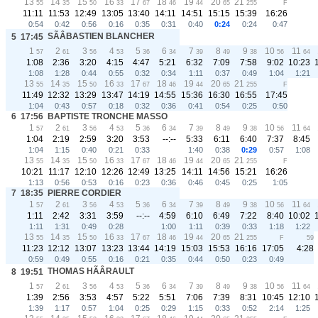
13
14
15
16
17
18
19
20
21
55
35
50
33
67
46
44
65
255
F
11:11
11:53
12:49
13:05
13:40
14:11
14:51
15:15
15:39
16:26
0:54
0:42
0:56
0:16
0:35
0:31
0:40
0:24
0:24
0:47
SÃÂBASTIEN BLANCHER
5
17:45
1
2
3
4
5
6
7
8
9
10
11
57
61
56
53
36
34
39
49
38
56
64
1:08
2:36
3:20
4:15
4:47
5:21
6:32
7:09
7:58
9:02
10:23
1:08
1:28
0:44
0:55
0:32
0:34
1:11
0:37
0:49
1:04
1:21
13
14
15
16
17
18
19
20
21
55
35
50
33
67
46
44
65
255
F
11:49
12:32
13:29
13:47
14:19
14:55
15:36
16:30
16:55
17:45
1:04
0:43
0:57
0:18
0:32
0:36
0:41
0:54
0:25
0:50
6
17:56
BAPTISTE TRONCHE MASSO
1
2
3
4
5
6
7
8
9
10
11
57
61
56
53
36
34
39
49
38
56
64
1:04
2:19
2:59
3:20
3:53
--:--
5:33
6:11
6:40
7:37
8:45
1:04
1:15
0:40
0:21
0:33
1:40
0:38
0:29
0:57
1:08
13
14
15
16
17
18
19
20
21
55
35
50
33
67
46
44
65
255
F
10:21
11:17
12:10
12:26
12:49
13:25
14:11
14:56
15:21
16:26
1:13
0:56
0:53
0:16
0:23
0:36
0:46
0:45
0:25
1:05
7
18:35
PIERRE CORDIER
1
2
3
4
5
6
7
8
9
10
11
57
61
56
53
36
34
39
49
38
56
64
1:11
2:42
3:31
3:59
--:--
4:59
6:10
6:49
7:22
8:40
10:02
1:11
1:31
0:49
0:28
1:00
1:11
0:39
0:33
1:18
1:22
13
14
15
16
17
18
19
20
21
55
35
50
33
67
46
44
65
255
F
59
11:23
12:12
13:07
13:23
13:44
14:19
15:03
15:53
16:16
17:05
4:28
0:59
0:49
0:55
0:16
0:21
0:35
0:44
0:50
0:23
0:49
THOMAS HÃÂRAULT
8
19:51
1
2
3
4
5
6
7
8
9
10
11
57
61
56
53
36
34
39
49
38
56
64
1:39
2:56
3:53
4:57
5:22
5:51
7:06
7:39
8:31
10:45
12:10
1:39
1:17
0:57
1:04
0:25
0:29
1:15
0:33
0:52
2:14
1:25