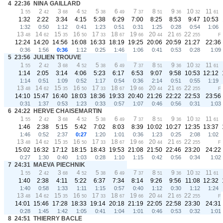
4
22:36
NINA GAILLARD
1
2
3
4
5
6
7
8
9
10
11
55
42
68
52
38
49
37
51
36
32
61
1:32
2:22
3:34
4:15
5:38
6:29
7:00
8:25
8:53
9:47
10:53
1:32
0:50
1:12
0:41
1:23
0:51
0:31
1:25
0:28
0:54
1:06
13
14
15
16
17
18
19
20
21
22
48
62
35
50
33
67
66
44
65
255
F
12:24
14:20
14:56
16:08
16:33
18:19
19:25
20:06
20:59
21:27
22:36
0:36
1:56
0:36
1:12
0:25
1:46
1:06
0:41
0:53
0:28
1:09
5
23:56
JULIEN TROUVE
1
2
3
4
5
6
7
8
9
10
11
55
42
68
52
38
49
37
51
36
32
61
1:14
2:05
3:14
4:06
5:23
6:17
6:53
9:07
9:58
10:53
12:12
1:14
0:51
1:09
0:52
1:17
0:54
0:36
2:14
0:51
0:55
1:19
13
14
15
16
17
18
19
20
21
22
48
62
35
50
33
67
66
44
65
255
F
14:10
15:47
16:40
18:03
18:36
19:33
20:40
21:26
22:22
22:53
23:56
0:31
1:37
0:53
1:23
0:33
0:57
1:07
0:46
0:56
0:31
1:03
6
24:22
HERVE CHAISEMARTIN
1
2
3
4
5
6
7
8
9
10
11
55
42
68
52
38
49
37
51
36
32
61
1:46
2:38
5:15
5:42
7:02
8:03
8:39
10:02
10:27
12:35
13:37
1:46
0:52
2:37
0:27
1:20
1:01
0:36
1:23
0:25
2:08
1:02
13
14
15
16
17
18
19
20
21
22
48
62
35
50
33
67
66
44
65
255
F
15:02
16:32
17:12
18:15
18:43
19:53
21:08
21:50
22:46
23:20
24:22
0:27
1:30
0:40
1:03
0:28
1:10
1:15
0:42
0:56
0:34
1:02
7
24:31
MAEVA PIECHNIK
1
2
3
4
5
6
7
8
9
10
11
55
42
68
52
38
49
37
51
36
32
61
1:40
2:38
4:11
5:22
6:37
7:34
8:14
9:26
9:56
11:08
12:32
1:40
0:58
1:33
1:11
1:15
0:57
0:40
1:12
0:30
1:12
1:24
13
14
15
16
17
18
19
20
21
22
48
62
35
50
33
67
66
44
65
255
F
14:01
15:46
17:28
18:33
19:14
20:18
21:19
22:05
22:58
23:30
24:31
0:28
1:45
1:42
1:05
0:41
1:04
1:01
0:46
0:53
0:32
1:01
8
24:51
THIERRY BACLE