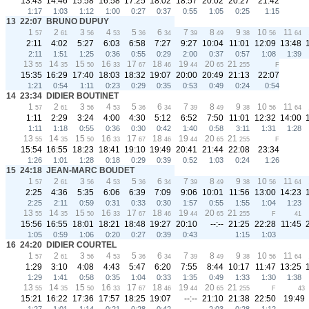
13:43
14:46
15:58
16:58
17:25
18:02
18:57
20:02
20:27
21:42
1:17
1:03
1:12
1:00
0:27
0:37
0:55
1:05
0:25
1:15
13
22:07
BRUNO DUPUY
1
2
3
4
5
6
7
8
9
10
11
57
61
56
53
36
34
39
49
38
56
64
2:11
4:02
5:27
6:03
6:58
7:27
9:27
10:04
11:01
12:09
13:48
2:11
1:51
1:25
0:36
0:55
0:29
2:00
0:37
0:57
1:08
1:39
13
14
15
16
17
18
19
20
21
55
35
50
33
67
46
44
65
255
F
15:35
16:29
17:40
18:03
18:32
19:07
20:00
20:49
21:13
22:07
1:21
0:54
1:11
0:23
0:29
0:35
0:53
0:49
0:24
0:54
14
23:34
DIDIER BOUTINET
1
2
3
4
5
6
7
8
9
10
11
57
61
56
53
36
34
39
49
38
56
64
1:11
2:29
3:24
4:00
4:30
5:12
6:52
7:50
11:01
12:32
14:00
1:11
1:18
0:55
0:36
0:30
0:42
1:40
0:58
3:11
1:31
1:28
13
14
15
16
17
18
19
20
21
55
35
50
33
67
46
44
65
255
F
15:54
16:55
18:23
18:41
19:10
19:49
20:41
21:44
22:08
23:34
1:26
1:01
1:28
0:18
0:29
0:39
0:52
1:03
0:24
1:26
15
24:18
JEAN-MARC BOUDET
1
2
3
4
5
6
7
8
9
10
11
57
61
56
53
36
34
39
49
38
56
64
2:25
4:36
5:35
6:06
6:39
7:09
9:06
10:01
11:56
13:00
14:23
2:25
2:11
0:59
0:31
0:33
0:30
1:57
0:55
1:55
1:04
1:23
13
14
15
16
17
18
19
20
21
55
35
50
33
67
46
44
65
255
F
41
15:56
16:55
18:01
18:21
18:48
19:27
20:10
--:--
21:25
22:28
11:45
1:05
0:59
1:06
0:20
0:27
0:39
0:43
1:15
1:03
16
24:20
DIDIER COURTEL
1
2
3
4
5
6
7
8
9
10
11
57
61
56
53
36
34
39
49
38
56
64
1:29
3:10
4:08
4:43
5:47
6:20
7:55
8:44
10:17
11:47
13:25
1:29
1:41
0:58
0:35
1:04
0:33
1:35
0:49
1:33
1:30
1:38
13
14
15
16
17
18
19
20
21
55
35
50
33
67
46
44
65
255
F
43
15:21
16:22
17:36
17:57
18:25
19:07
--:--
21:10
21:38
22:50
19:49