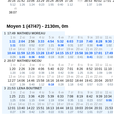
30:16
31:42
33:06
33:29
35:24
36:04
37:16
--:--
38:53
40:02
17:01
5:12
1:26
1:24
0:23
1:55
0:40
1:12
1:37
1:09
45
38:07
Moyen 1 (47/47) - 2130m, 0m
1
17:49
MATHIEU MOREAU
1
2
3
4
5
6
7
8
9
10
11
55
42
68
52
38
49
37
51
36
32
61
1:11
2:04
2:56
3:33
4:54
5:32
6:03
7:10
7:40
8:28
9:30
1:11
0:53
0:52
0:37
1:21
0:38
0:31
1:07
0:30
0:48
1:02
13
14
15
16
17
18
19
20
21
22
48
62
35
50
33
67
66
44
65
255
F
10:44
11:59
12:35
13:28
13:47
14:15
15:17
15:58
16:39
17:01
17:49
0:29
1:15
0:36
0:53
0:19
0:28
1:02
0:41
0:41
0:22
0:48
2
20:57
MATHIEU NICOU
1
2
3
4
5
6
7
8
9
10
11
55
42
68
52
38
49
37
51
36
32
61
1:20
2:26
3:28
4:06
5:40
6:22
7:01
8:26
8:52
10:01
11:10
1:20
1:06
1:02
0:38
1:34
0:42
0:39
1:25
0:26
1:09
1:09
13
14
15
16
17
18
19
20
21
22
48
62
35
50
33
67
66
44
65
255
F
12:27
14:06
14:46
15:58
16:16
16:44
18:02
18:44
19:41
20:04
20:57
0:27
1:39
0:40
1:12
0:18
0:28
1:18
0:42
0:57
0:23
0:53
3
21:53
LENA BOUTINET
1
2
3
4
5
6
7
8
9
10
11
55
42
68
52
38
49
37
51
36
32
61
1:25
2:21
3:36
4:20
5:39
6:33
7:08
8:19
8:42
9:39
10:34
1:25
0:56
1:15
0:44
1:19
0:54
0:35
1:11
0:23
0:57
0:55
13
14
15
16
17
18
19
20
21
22
48
62
35
50
33
67
66
44
65
255
F
12:01
13:40
14:22
15:51
16:13
16:44
18:11
19:03
20:04
20:31
21:53
0:27
1:39
0:42
1:29
0:22
0:31
1:27
0:52
1:01
0:27
1:22