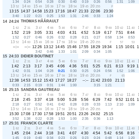
1:34
0:24
0:54
0:28
0:30
0:40
0:19
0:26
0:56
1:31
1:09
13
14
15
16
17
18
19
20
52
60
49
39
59
54
45
255
F
13:15
14:37
14:58
15:23
17:16
18:47
21:33
22:06
23:30
3:40
1:22
0:21
0:25
1:53
1:31
2:46
0:33
1:24
THOMAS HÃÂRAULT
14
24:24
1
2
3
4
5
6
7
8
9
10
11
62
31
47
66
46
50
47
43
69
42
40
1:52
2:19
3:05
3:31
4:03
4:31
4:52
5:19
6:17
7:51
8:44
1:52
0:27
0:46
0:26
0:32
0:28
0:21
0:27
0:58
1:34
0:53
13
14
15
16
17
18
19
20
52
60
49
39
59
54
45
255
F
57
53
--:--
--:--
12:26
13:12
14:45
15:46
17:55
18:29
19:34
1:15
10:01
1
3:42
0:46
1:33
1:01
2:09
0:34
1:05
15
24:33
DIDIER BOUTINET
1
2
3
4
5
6
7
8
9
10
11
62
31
47
66
46
50
47
43
69
42
40
1:42
2:13
3:17
3:45
4:06
4:36
5:01
5:25
6:21
8:13
9:19
1
1:42
0:31
1:04
0:28
0:21
0:30
0:25
0:24
0:56
1:52
1:06
13
14
15
16
17
18
19
20
52
60
49
39
59
54
45
255
F
65
12:38
14:53
15:12
15:43
17:27
18:27
--:--
21:42
23:03
21:13
0:33
2:15
0:19
0:31
1:44
1:00
3:15
1:21
16
25:15
SANDRA GAUTREAU
1
2
3
4
5
6
7
8
9
10
11
62
31
47
66
46
50
47
43
69
42
40
2:18
2:45
3:37
4:18
5:00
5:28
5:56
6:29
7:42
9:52
11:01
1
2:18
0:27
0:52
0:41
0:42
0:28
0:28
0:33
1:13
2:10
1:09
13
14
15
16
17
18
19
20
52
60
49
39
59
54
45
255
F
15:30
17:08
17:30
17:58
19:51
20:51
23:26
24:02
25:15
3:52
1:38
0:22
0:28
1:53
1:00
2:35
0:36
1:13
17
25:31
FRANCK CLARTE
1
2
3
4
5
6
7
8
9
10
11
62
31
47
66
46
50
47
43
69
42
40
1:45
2:04
2:44
3:18
3:41
4:07
4:30
4:54
5:42
6:56
8:16
1:45
0:19
0:40
0:34
0:23
0:26
0:23
0:24
0:48
1:14
1:20