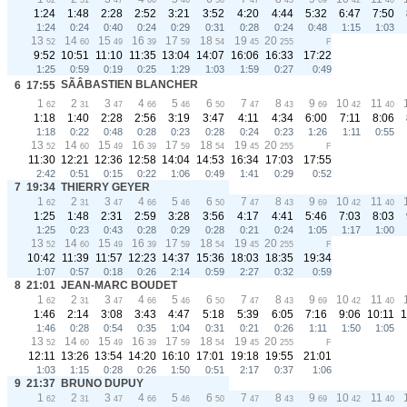
62
31
47
66
46
50
47
43
69
42
40
1:24
1:48
2:28
2:52
3:21
3:52
4:20
4:44
5:32
6:47
7:50
1:24
0:24
0:40
0:24
0:29
0:31
0:28
0:24
0:48
1:15
1:03
13
14
15
16
17
18
19
20
52
60
49
39
59
54
45
255
F
9:52
10:51
11:10
11:35
13:04
14:07
16:06
16:33
17:22
1:25
0:59
0:19
0:25
1:29
1:03
1:59
0:27
0:49
SÃÂBASTIEN BLANCHER
6
17:55
1
2
3
4
5
6
7
8
9
10
11
62
31
47
66
46
50
47
43
69
42
40
1:18
1:40
2:28
2:56
3:19
3:47
4:11
4:34
6:00
7:11
8:06
1:18
0:22
0:48
0:28
0:23
0:28
0:24
0:23
1:26
1:11
0:55
13
14
15
16
17
18
19
20
52
60
49
39
59
54
45
255
F
11:30
12:21
12:36
12:58
14:04
14:53
16:34
17:03
17:55
2:42
0:51
0:15
0:22
1:06
0:49
1:41
0:29
0:52
7
19:34
THIERRY GEYER
1
2
3
4
5
6
7
8
9
10
11
62
31
47
66
46
50
47
43
69
42
40
1:25
1:48
2:31
2:59
3:28
3:56
4:17
4:41
5:46
7:03
8:03
1:25
0:23
0:43
0:28
0:29
0:28
0:21
0:24
1:05
1:17
1:00
13
14
15
16
17
18
19
20
52
60
49
39
59
54
45
255
F
10:42
11:39
11:57
12:23
14:37
15:36
18:03
18:35
19:34
1:07
0:57
0:18
0:26
2:14
0:59
2:27
0:32
0:59
8
21:01
JEAN-MARC BOUDET
1
2
3
4
5
6
7
8
9
10
11
62
31
47
66
46
50
47
43
69
42
40
1:46
2:14
3:08
3:43
4:47
5:18
5:39
6:05
7:16
9:06
10:11
1
1:46
0:28
0:54
0:35
1:04
0:31
0:21
0:26
1:11
1:50
1:05
13
14
15
16
17
18
19
20
52
60
49
39
59
54
45
255
F
12:11
13:26
13:54
14:20
16:10
17:01
19:18
19:55
21:01
1:03
1:15
0:28
0:26
1:50
0:51
2:17
0:37
1:06
9
21:37
BRUNO DUPUY
1
2
3
4
5
6
7
8
9
10
11
62
31
47
66
46
50
47
43
69
42
40