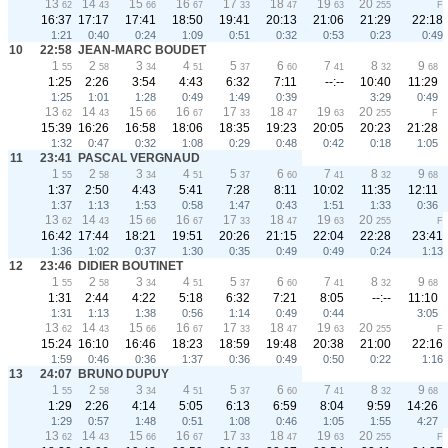
13
14
15
16
17
18
19
20
62
43
66
67
33
47
63
255
F
16:37
17:17
17:41
18:50
19:41
20:13
21:06
21:29
22:18
1:21
0:40
0:24
1:09
0:51
0:32
0:53
0:23
0:49
10
22:58
JEAN-MARC BOUDET
1
2
3
4
5
6
7
8
9
55
58
34
51
37
60
41
32
68
1:25
2:26
3:54
4:43
6:32
7:11
--:--
10:40
11:29
1:25
1:01
1:28
0:49
1:49
0:39
3:29
0:49
13
14
15
16
17
18
19
20
62
43
66
67
33
47
63
255
F
15:39
16:26
16:58
18:06
18:35
19:23
20:05
20:23
21:28
1:32
0:47
0:32
1:08
0:29
0:48
0:42
0:18
1:05
11
23:41
PASCAL VERGNAUD
1
2
3
4
5
6
7
8
9
55
58
34
51
37
60
41
32
68
1:37
2:50
4:43
5:41
7:28
8:11
10:02
11:35
12:11
1:37
1:13
1:53
0:58
1:47
0:43
1:51
1:33
0:36
13
14
15
16
17
18
19
20
62
43
66
67
33
47
63
255
F
16:42
17:44
18:21
19:51
20:26
21:15
22:04
22:28
23:41
1:36
1:02
0:37
1:30
0:35
0:49
0:49
0:24
1:13
12
23:46
DIDIER BOUTINET
1
2
3
4
5
6
7
8
9
55
58
34
51
37
60
41
32
68
1:31
2:44
4:22
5:18
6:32
7:21
8:05
--:--
11:10
1:31
1:13
1:38
0:56
1:14
0:49
0:44
3:05
13
14
15
16
17
18
19
20
62
43
66
67
33
47
63
255
F
15:24
16:10
16:46
18:23
18:59
19:48
20:38
21:00
22:16
1:59
0:46
0:36
1:37
0:36
0:49
0:50
0:22
1:16
13
24:07
BRUNO DUPUY
1
2
3
4
5
6
7
8
9
55
58
34
51
37
60
41
32
68
1:29
2:26
4:14
5:05
6:13
6:59
8:04
9:59
14:26
1:29
0:57
1:48
0:51
1:08
0:46
1:05
1:55
4:27
13
14
15
16
17
18
19
20
62
43
66
67
33
47
63
255
F