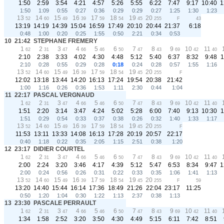
1:50
2:59
3:54
4:21
4:57
5:26
5:55
6:22
7:47
9:17
10:40
1
1:50
1:09
0:55
0:27
0:36
0:29
0:29
0:27
1:25
1:30
1:23
13
14
15
16
17
18
19
20
52
60
49
39
59
54
45
255
F
43
13:19
14:19
14:39
15:04
16:59
17:49
20:10
20:44
21:37
6:18
0:48
1:00
0:20
0:25
1:55
0:50
2:21
0:34
0:53
10
21:42
STEPHANE FREMERY
1
2
3
4
5
6
7
8
9
10
11
62
31
47
66
46
50
47
43
69
42
40
2:10
2:38
3:33
4:02
4:30
4:48
5:12
5:40
6:37
8:32
9:48
1
2:10
0:28
0:55
0:29
0:28
0:18
0:24
0:28
0:57
1:55
1:16
13
14
15
16
17
18
19
20
52
60
49
39
59
54
45
255
F
12:02
13:18
13:44
14:20
16:13
17:24
19:54
20:38
21:42
1:00
1:16
0:26
0:36
1:53
1:11
2:30
0:44
1:04
11
22:17
PASCAL VERGNAUD
1
2
3
4
5
6
7
8
9
10
11
62
31
47
66
46
50
47
43
69
42
40
1:51
2:20
3:14
3:47
4:24
5:02
5:28
6:00
7:40
9:13
10:30
1
1:51
0:29
0:54
0:33
0:37
0:38
0:26
0:32
1:40
1:33
1:17
13
14
15
16
17
18
19
20
52
60
49
39
59
54
45
255
F
11:53
13:11
13:33
14:08
16:13
17:28
20:19
20:57
22:17
0:40
1:18
0:22
0:35
2:05
1:15
2:51
0:38
1:20
12
23:17
DIDIER COURTEL
1
2
3
4
5
6
7
8
9
10
11
62
31
47
66
46
50
47
43
69
42
40
2:00
2:24
3:20
3:46
4:17
4:39
5:12
5:47
6:53
8:34
9:47
1
2:00
0:24
0:56
0:26
0:31
0:22
0:33
0:35
1:06
1:41
1:13
13
14
15
16
17
18
19
20
52
60
49
39
59
54
45
255
F
59
13:20
14:40
15:44
16:14
17:36
18:49
21:26
22:04
23:17
11:25
0:50
1:20
1:04
0:30
1:22
1:13
2:37
0:38
1:13
13
23:30
PASCALE PERRAULT
1
2
3
4
5
6
7
8
9
10
11
62
31
47
66
46
50
47
43
69
42
40
1:34
1:58
2:52
3:20
3:50
4:30
4:49
5:15
6:11
7:42
8:51