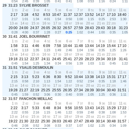
0:54
2:45
0:39
1:05
0:41
0:41
1:08
0:53
1:16
0:24
1:11
29
31:23
SYLVIE BROSSET
1
2
3
4
5
6
7
8
9
10
11
55
42
68
52
38
49
37
51
36
32
61
2:17
3:18
4:52
8:53
10:47
11:37
12:37
13:52
14:17
17:10
18:40
2:17
1:01
1:34
4:01
1:54
0:50
1:00
1:15
0:25
2:53
1:30
13
14
15
16
17
18
19
20
21
22
48
62
35
50
33
67
66
44
65
255
F
20:00
24:00
24:37
26:05
26:32
26:57
27:59
28:43
29:43
30:18
31:23
0:28
4:00
0:37
1:28
0:27
0:25
1:02
0:44
1:00
0:35
1:05
30
31:41
JOEL BOURRINET
1
2
3
4
5
6
7
8
9
10
11
55
42
68
52
38
49
37
51
36
32
61
1:58
3:11
4:46
6:09
7:58
10:44
11:48
13:44
14:19
15:44
17:10
1:58
1:13
1:35
1:23
1:49
2:46
1:04
1:56
0:35
1:25
1:26
13
14
15
16
17
18
19
20
21
22
48
62
35
50
33
67
66
44
65
255
F
19:18
21:12
22:37
24:11
24:45
25:41
27:20
28:23
29:34
30:19
31:41
0:45
1:54
1:25
1:34
0:34
0:56
1:39
1:03
1:11
0:45
1:22
31
31:51
YSALIS DESMOULIN
1
2
3
4
5
6
7
8
9
10
11
55
42
68
52
38
49
37
51
36
32
61
2:15
3:13
5:23
6:36
8:30
9:52
10:44
13:38
14:13
15:31
17:17
2:15
0:58
2:10
1:13
1:54
1:22
0:52
2:54
0:35
1:18
1:46
13
14
15
16
17
18
19
20
21
22
48
62
35
50
33
67
66
44
65
255
F
19:28
21:27
22:19
25:25
25:55
26:35
27:34
28:39
30:04
30:40
31:51
0:45
1:59
0:52
3:06
0:30
0:40
0:59
1:05
1:25
0:36
1:11
32
31:57
FANCHON MEILLAC
1
2
3
4
5
6
7
8
9
10
11
55
42
68
52
38
49
37
51
36
32
61
2:22
3:17
5:33
6:48
8:34
9:56
10:55
13:43
14:21
15:29
17:22
2:22
0:55
2:16
1:15
1:46
1:22
0:59
2:48
0:38
1:08
1:53
13
14
15
16
17
18
19
20
21
22
48
62
35
50
33
67
66
44
65
255
F
19:22
21:30
22:22
25:30
26:03
26:40
27:47
28:49
30:14
30:48
31:57
0:46
2:08
0:52
3:08
0:33
0:37
1:07
1:02
1:25
0:34
1:09