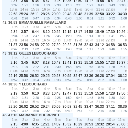
2:37
3:58
5:34
6:47
9:25
10:35
12:50
14:17
14:58
18:41
20:47
2:37
1:21
1:36
1:13
2:38
1:10
2:15
1:27
0:41
3:43
2:06
13
14
15
16
17
18
19
20
21
22
48
62
35
50
33
67
66
44
65
255
F
22:58
25:24
26:11
28:26
29:00
29:48
30:48
31:39
32:50
33:22
34:30
0:41
2:26
0:47
2:15
0:34
0:48
1:00
0:51
1:11
0:32
1:08
42
36:53
EMMANUELLE RABALLARD
1
2
3
4
5
6
7
8
9
10
11
55
42
68
52
38
49
37
51
36
32
61
2:34
3:57
6:44
8:10
10:55
12:15
13:17
14:58
15:49
17:30
19:26
2:34
1:23
2:47
1:26
2:45
1:20
1:02
1:41
0:51
1:41
1:56
13
14
15
16
17
18
19
20
21
22
48
62
35
50
33
67
66
44
65
255
F
21:37
23:56
24:58
27:02
27:39
29:22
31:26
32:43
34:12
34:58
36:53
0:47
2:19
1:02
2:04
0:37
1:43
2:04
1:17
1:29
0:46
1:55
43
38:12
GILLES LEBOUCHARD
1
2
3
4
5
6
7
8
9
10
11
55
42
68
52
38
49
37
51
36
32
61
2:16
3:45
6:07
8:18
10:48
12:41
13:31
15:19
15:55
17:23
19:37
2:16
1:29
2:22
2:11
2:30
1:53
0:50
1:48
0:36
1:28
2:14
13
14
15
16
17
18
19
20
21
22
48
62
35
50
33
67
66
44
65
255
F
22:16
25:58
26:52
29:25
29:58
30:55
32:47
33:36
36:28
37:04
38:12
0:52
3:42
0:54
2:33
0:33
0:57
1:52
0:49
2:52
0:36
1:08
44
38:36
? LEBOUCHARD
1
2
3
4
5
6
7
8
9
10
11
55
42
68
52
38
49
37
51
36
32
61
2:19
3:50
6:10
8:23
10:48
12:47
13:31
15:19
15:58
17:28
19:50
2:19
1:31
2:20
2:13
2:25
1:59
0:44
1:48
0:39
1:30
2:22
13
14
15
16
17
18
19
20
21
22
48
62
35
50
33
67
66
44
65
255
F
22:20
26:02
26:52
29:24
30:09
30:58
32:45
33:47
36:33
37:11
38:36
0:50
3:42
0:50
2:32
0:45
0:49
1:47
1:02
2:46
0:38
1:25
45
43:16
MARIANNE BOURRINET
1
2
3
4
5
6
7
8
9
10
11
55
42
68
52
38
49
37
51
36
32
61
2:15
4:00
6:35
12:21
14:09
15:32
16:29
18:53
19:32
20:54
23:00