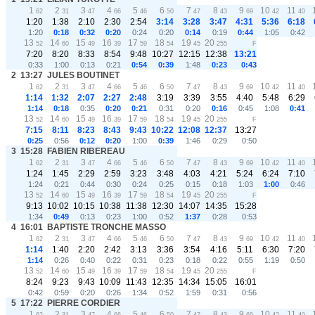
1
2
3
4
5
6
7
8
9
10
11
62
31
47
66
46
50
47
43
69
42
40
1:20
1:38
2:10
2:30
2:54
3:14
3:28
3:47
4:31
5:36
6:18
1:20
0:18
0:32
0:20
0:24
0:20
0:14
0:19
0:44
1:05
0:42
13
14
15
16
17
18
19
20
52
60
49
39
59
54
45
255
F
7:20
8:20
8:33
8:54
9:48
10:27
12:15
12:38
13:21
0:33
1:00
0:13
0:21
0:54
0:39
1:48
0:23
0:43
2
13:27
JULES BOUTINET
1
2
3
4
5
6
7
8
9
10
11
62
31
47
66
46
50
47
43
69
42
40
1:14
1:32
2:07
2:27
2:48
3:19
3:39
3:55
4:40
5:48
6:29
1:14
0:18
0:35
0:20
0:21
0:31
0:20
0:16
0:45
1:08
0:41
13
14
15
16
17
18
19
20
52
60
49
39
59
54
45
255
F
7:15
8:11
8:23
8:43
9:43
10:22
12:08
12:37
13:27
0:25
0:56
0:12
0:20
1:00
0:39
1:46
0:29
0:50
3
15:28
FABIEN RIBEREAU
1
2
3
4
5
6
7
8
9
10
11
62
31
47
66
46
50
47
43
69
42
40
1:24
1:45
2:29
2:59
3:23
3:48
4:03
4:21
5:24
6:24
7:10
1:24
0:21
0:44
0:30
0:24
0:25
0:15
0:18
1:03
1:00
0:46
13
14
15
16
17
18
19
20
52
60
49
39
59
54
45
255
F
9:13
10:02
10:15
10:38
11:38
12:30
14:07
14:35
15:28
1:34
0:49
0:13
0:23
1:00
0:52
1:37
0:28
0:53
4
16:01
BAPTISTE TRONCHE MASSO
1
2
3
4
5
6
7
8
9
10
11
62
31
47
66
46
50
47
43
69
42
40
1:14
1:40
2:20
2:42
3:13
3:36
3:54
4:16
5:11
6:30
7:20
1:14
0:26
0:40
0:22
0:31
0:23
0:18
0:22
0:55
1:19
0:50
13
14
15
16
17
18
19
20
52
60
49
39
59
54
45
255
F
8:24
9:23
9:43
10:09
11:43
12:35
14:34
15:05
16:01
0:42
0:59
0:20
0:26
1:34
0:52
1:59
0:31
0:56
5
17:22
PIERRE CORDIER
1
2
3
4
5
6
7
8
9
10
11