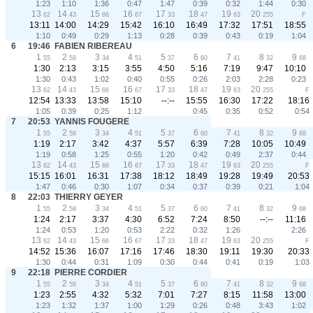
1:23
1:10
1:36
0:47
1:47
0:39
0:32
1:44
0:30
13
14
15
16
17
18
19
20
62
43
66
67
33
47
63
255
F
13:11
14:00
14:29
15:42
16:10
16:49
17:32
17:51
18:55
1:10
0:49
0:29
1:13
0:28
0:39
0:43
0:19
1:04
6
19:46
FABIEN RIBEREAU
1
2
3
4
5
6
7
8
9
55
58
34
51
37
60
41
32
68
1:30
2:13
3:15
3:55
4:50
5:16
7:19
9:47
10:10
1:30
0:43
1:02
0:40
0:55
0:26
2:03
2:28
0:23
13
14
15
16
17
18
19
20
62
43
66
67
33
47
63
255
F
12:54
13:33
13:58
15:10
--:--
15:55
16:30
17:22
18:16
1:05
0:39
0:25
1:12
0:45
0:35
0:52
0:54
7
20:53
YANNIS FOUGERE
1
2
3
4
5
6
7
8
9
55
58
34
51
37
60
41
32
68
1:19
2:17
3:42
4:37
5:57
6:39
7:28
10:05
10:49
1:19
0:58
1:25
0:55
1:20
0:42
0:49
2:37
0:44
13
14
15
16
17
18
19
20
62
43
66
67
33
47
63
255
F
15:15
16:01
16:31
17:38
18:12
18:49
19:28
19:49
20:53
1:47
0:46
0:30
1:07
0:34
0:37
0:39
0:21
1:04
8
22:03
THIERRY GEYER
1
2
3
4
5
6
7
8
9
55
58
34
51
37
60
41
32
68
1:24
2:17
3:37
4:30
6:52
7:24
8:50
--:--
11:16
1:24
0:53
1:20
0:53
2:22
0:32
1:26
2:26
13
14
15
16
17
18
19
20
62
43
66
67
33
47
63
255
F
14:52
15:36
16:07
17:16
17:46
18:30
19:11
19:30
20:33
1:30
0:44
0:31
1:09
0:30
0:44
0:41
0:19
1:03
9
22:18
PIERRE CORDIER
1
2
3
4
5
6
7
8
9
55
58
34
51
37
60
41
32
68
1:23
2:55
4:32
5:32
7:01
7:27
8:15
11:58
13:00
1:23
1:32
1:37
1:00
1:29
0:26
0:48
3:43
1:02