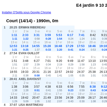
E4 jardin 9 10 
Installer O'Splits sous Google Chrome
Court (14/14) - 1990m, 0m
1
20:25
ERWAN RIBEREAU
1
2
3
4
5
6
7
8
9
57
58
40
53
60
49
38
51
59
1:11
2:33
3:31
3:59
5:53
6:17
7:41
8:42
9:21
1:11
1:22
0:58
0:28
1:54
0:24
1:24
1:01
0:39
13
14
15
16
17
18
19
20
21
62
31
43
66
67
50
47
45
63
12:53
13:18
14:55
15:28
16:48
17:29
17:53
18:46
19:10
1:21
0:25
1:37
0:33
1:20
0:41
0:24
0:53
0:24
2
27:54
EVAN GUILLOT
1
2
3
4
5
6
7
8
9
57
58
40
53
60
49
38
51
59
1:51
3:48
6:27
7:01
9:20
9:49
11:47
13:10
13:55
1:51
1:57
2:39
0:34
2:19
0:29
1:58
1:23
0:45
13
14
15
16
17
18
19
20
21
62
31
43
66
67
50
47
45
63
18:55
19:33
20:31
21:16
22:57
24:02
24:37
25:38
26:13
2:11
0:38
0:58
0:45
1:41
1:05
0:35
1:01
0:35
3
28:41
AXEL DAVOUST
1
2
3
4
5
6
7
8
9
57
58
40
53
60
49
38
51
59
1:38
3:06
3:57
4:38
6:33
6:56
7:55
8:38
9:12
1:38
1:28
0:51
0:41
1:55
0:23
0:59
0:43
0:34
13
14
15
16
17
18
19
20
21
62
31
43
66
67
50
47
45
63
14:33
19:42
20:47
21:49
23:56
24:39
25:09
26:17
26:46
1:29
5:09
1:05
1:02
2:07
0:43
0:30
1:08
0:29
4
37:07
LISA MARTINEAU