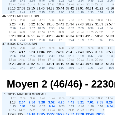
2:15
1:45
2:35
5:46
1:48
1:23
0:57
2:24
0:39
1:22
2:06
13
14
15
16
17
18
19
20
21
22
48
62
35
50
33
67
66
44
65
255
F
25:16
27:58
29:15
31:40
34:38
35:44
37:42
39:01
40:31
41:22
43:16
0:51
2:42
1:17
2:25
2:58
1:06
1:58
1:19
1:30
0:51
1:54
46
51:33
MELINE LUBIN
1
2
3
4
5
6
7
8
9
10
11
55
42
68
52
38
49
37
51
36
32
61
2:26
4:15
6:22
16:57
19:50
24:42
25:34
27:43
28:22
31:03
32:57
2:26
1:49
2:07
10:35
2:53
4:52
0:52
2:09
0:39
2:41
1:54
13
14
15
16
17
18
19
20
21
22
48
62
35
50
33
67
66
44
65
255
F
35:20
38:04
39:51
42:11
43:00
44:10
46:34
48:33
49:56
50:28
51:33
0:58
2:44
1:47
2:20
0:49
1:10
2:24
1:59
1:23
0:32
1:05
47
51:34
DAVID LUBIN
1
2
3
4
5
6
7
8
9
10
11
55
42
68
52
38
49
37
51
36
32
61
2:26
4:17
6:23
17:04
19:53
24:50
25:41
27:40
28:27
31:00
32:53
2:26
1:51
2:06
10:41
2:49
4:57
0:51
1:59
0:47
2:33
1:53
13
14
15
16
17
18
19
20
21
22
48
62
35
50
33
67
66
44
65
255
F
35:23
38:05
39:52
42:11
43:01
44:10
46:46
48:33
49:54
50:28
51:34
1:01
2:42
1:47
2:19
0:50
1:09
2:36
1:47
1:21
0:34
1:06
Moyen 2 (46/46) - 223
1
20:35
MATHIEU MOREAU
1
2
3
4
5
6
7
8
9
10
11
57
69
43
66
46
50
47
31
58
40
56
1:13
2:04
2:56
3:28
3:52
4:20
4:41
5:21
7:01
7:55
8:29
1:13
0:51
0:52
0:32
0:24
0:28
0:21
0:40
1:40
0:54
0:34
13
14
15
16
17
18
19
20
21
39
41
60
53
40
54
48
45
255
F
12:48
13:26
14:10
15:05
15:27
16:29
17:37
19:20
19:48
20:35