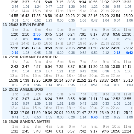
2:36
3:37
5:01
5:48
7:15
8:35
9:34
10:56
11:32
12:27
13:32
2:36
1:01
1:24
0:47
1:27
1:20
0:59
1:22
0:36
0:55
1:05
13
14
15
16
17
18
19
20
21
22
48
62
35
50
33
67
66
44
65
255
F
14:55
16:43
17:35
18:58
19:48
20:23
21:29
22:16
23:20
23:54
25:00
0:31
1:48
0:52
1:23
0:50
0:35
1:06
0:47
1:04
0:34
1:06
13
25:02
KEVIN FAURE
1
2
3
4
5
6
7
8
9
10
11
55
42
68
52
38
49
37
51
36
32
61
1:20
2:10
2:55
3:45
5:14
6:24
7:01
8:17
8:48
9:58
12:30
1:20
0:50
0:45
0:50
1:29
1:10
0:37
1:16
0:31
1:10
2:32
13
14
15
16
17
18
19
20
21
22
48
62
35
50
33
67
66
44
65
255
F
15:26
16:49
17:34
18:59
19:28
20:06
20:58
21:50
24:02
24:20
25:02
0:19
1:23
0:45
1:25
0:29
0:38
0:52
0:52
2:12
0:18
0:42
14
25:10
ROMANE BLANCHER
1
2
3
4
5
6
7
8
9
10
11
55
42
68
52
38
49
37
51
36
32
61
2:43
3:47
4:57
6:04
7:25
8:37
9:19
11:20
11:56
13:05
14:11
2:43
1:04
1:10
1:07
1:21
1:12
0:42
2:01
0:36
1:09
1:06
13
14
15
16
17
18
19
20
21
22
48
62
35
50
33
67
66
44
65
255
F
15:38
17:39
18:25
19:39
20:14
20:49
21:52
22:43
23:37
24:07
25:10
0:32
2:01
0:46
1:14
0:35
0:35
1:03
0:51
0:54
0:30
1:03
15
25:11
AMELIE BOIS
1
2
3
4
5
6
7
8
9
10
11
55
42
68
52
38
49
37
51
36
32
61
2:10
3:07
4:46
6:24
7:55
8:55
9:38
11:11
11:44
12:53
13:55
2:10
0:57
1:39
1:38
1:31
1:00
0:43
1:33
0:33
1:09
1:02
13
14
15
16
17
18
19
20
21
22
48
62
35
50
33
67
66
44
65
255
F
15:33
17:06
17:59
19:34
20:04
20:33
21:47
22:27
23:49
24:11
25:11
0:41
1:33
0:53
1:35
0:30
0:29
1:14
0:40
1:22
0:22
1:00
16
25:29
SANDRA MATTEI
1
2
3
4
5
6
7
8
9
10
11
55
42
68
52
38
49
37
51
36
32
61
1:32
2:45
3:48
4:34
6:01
6:57
7:42
9:17
9:46
10:56
12:24