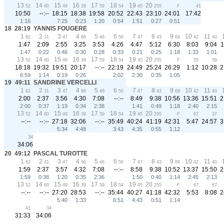
13
14
15
16
17
18
19
20
52
60
49
39
59
54
45
255
F
41
10:50
--:--
18:15
18:38
19:58
20:52
22:43
23:10
24:01
17:42
1:16
7:25
0:23
1:20
0:54
1:51
0:27
0:51
18
28:19
YANNIS FOUGERE
1
2
3
4
5
6
7
8
9
10
11
62
31
47
66
46
50
47
43
69
42
40
1:47
2:09
2:55
3:25
3:53
4:26
4:47
5:12
6:30
8:03
9:04
1
1:47
0:22
0:46
0:30
0:28
0:33
0:21
0:25
1:18
1:33
1:01
13
14
15
16
17
18
19
20
52
60
49
39
59
54
45
255
F
55
59
18:18
19:32
19:51
20:17
--:--
22:19
24:49
25:24
26:29
1:12
10:28
2
6:59
1:14
0:19
0:26
2:02
2:30
0:35
1:05
19
49:11
SANDRINE VERCELLI
1
2
3
4
5
6
7
8
9
10
11
62
31
47
66
46
50
47
43
69
42
40
2:00
2:37
3:56
4:30
7:08
--:--
8:49
9:38
10:56
13:36
15:51
2
2:00
0:37
1:19
0:34
2:38
1:41
0:49
1:18
2:40
2:15
13
14
15
16
17
18
19
20
52
60
49
39
59
54
45
255
F
67
37
--:--
--:--
27:18
32:06
--:--
35:49
40:24
41:19
42:31
5:47
24:57
3
5:34
4:48
3:43
4:35
0:55
1:12
34
34:06
20
49:12
PASCAL TUROTTE
1
2
3
4
5
6
7
8
9
10
11
62
31
47
66
46
50
47
43
69
42
40
1:59
2:37
3:57
4:32
7:08
--:--
8:58
9:38
10:52
13:37
15:50
2
1:59
0:38
1:20
0:35
2:36
1:50
0:40
1:14
2:45
2:13
13
14
15
16
17
18
19
20
52
60
49
39
59
54
45
255
F
67
67
--:--
--:--
27:20
28:53
--:--
35:44
40:27
41:18
42:32
5:53
8:08
2
5:40
1:33
6:51
4:43
0:51
1:14
41
34
31:33
34:06