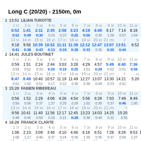
Long C (20/20) - 2150m, 0m
1
13:51
LILIAN TUROTTE
1
2
3
4
5
6
7
8
9
10
11
57
61
56
53
36
34
39
49
38
56
64
0:52
1:41
2:11
2:35
2:58
3:23
4:19
4:49
6:17
7:14
8:18
0:52
0:49
0:30
0:24
0:23
0:25
0:56
0:30
1:28
0:57
1:04
13
14
15
16
17
18
19
20
21
55
35
50
33
67
46
44
65
255
F
53
9:18
9:56
10:39
10:52
11:11
11:39
12:12
12:47
13:07
13:51
6:52
0:41
0:38
0:43
0:13
0:19
0:28
0:33
0:35
0:20
0:44
2
14:41
JULES BOUTINET
1
2
3
4
5
6
7
8
9
10
11
57
61
56
53
36
34
39
49
38
56
64
0:59
1:51
2:24
2:44
3:03
3:28
4:29
4:57
5:49
6:40
7:36
0:59
0:52
0:33
0:20
0:19
0:25
1:01
0:28
0:52
0:51
0:56
13
14
15
16
17
18
19
20
21
55
35
50
33
67
46
44
65
255
F
41
8:47
9:49
10:40
10:57
11:19
11:49
12:27
13:07
13:30
14:21
5:20
0:52
1:02
0:51
0:17
0:22
0:30
0:38
0:40
0:23
0:51
3
15:20
FABIEN RIBEREAU
1
2
3
4
5
6
7
8
9
10
11
57
61
56
53
36
34
39
49
38
56
64
0:56
1:52
2:29
4:06
4:26
4:54
5:56
6:26
7:03
7:49
8:49
0:56
0:56
0:37
1:37
0:20
0:28
1:02
0:30
0:37
0:46
1:00
13
14
15
16
17
18
19
20
21
55
35
50
33
67
46
44
65
255
F
9:56
10:41
11:40
11:56
12:17
12:45
13:23
14:03
14:25
15:20
0:48
0:45
0:59
0:16
0:21
0:28
0:38
0:40
0:22
0:55
4
16:26
FRANCK CLARTE
1
2
3
4
5
6
7
8
9
10
11
57
61
56
53
36
34
39
49
38
56
64
1:06
2:23
3:09
3:46
4:10
4:46
6:16
6:51
7:28
8:26
9:53
1:06
1:17
0:46
0:37
0:24
0:36
1:30
0:35
0:37
0:58
1:27