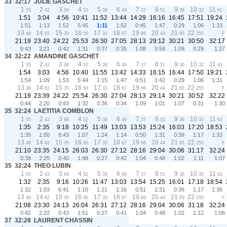
33
32:17
JULIE GASCHET
1
2
3
4
5
6
7
8
9
10
11
55
42
68
52
38
49
37
51
36
32
61
1:51
3:04
4:56
10:41
11:52
13:44
14:29
16:16
16:45
17:51
19:24
1:51
1:13
1:52
5:45
1:11
1:52
0:45
1:47
0:29
1:06
1:33
13
14
15
16
17
18
19
20
21
22
48
62
35
50
33
67
66
44
65
255
F
21:19
23:40
24:22
25:53
26:30
27:05
28:13
29:12
30:21
30:50
32:17
0:43
2:21
0:42
1:31
0:37
0:35
1:08
0:59
1:09
0:29
1:27
34
32:22
AMANDINE GASCHET
1
2
3
4
5
6
7
8
9
10
11
55
42
68
52
38
49
37
51
36
32
61
1:54
3:03
4:56
10:40
11:55
13:42
14:33
16:15
16:44
17:50
19:21
1:54
1:09
1:53
5:44
1:15
1:47
0:51
1:42
0:29
1:06
1:31
13
14
15
16
17
18
19
20
21
22
48
62
35
50
33
67
66
44
65
255
F
21:19
23:39
24:22
25:54
26:30
27:04
28:13
29:14
30:21
30:52
32:22
0:44
2:20
0:43
1:32
0:36
0:34
1:09
1:01
1:07
0:31
1:30
35
32:24
LAETITIA COMBLON
1
2
3
4
5
6
7
8
9
10
11
55
42
68
52
38
49
37
51
36
32
61
1:35
2:35
9:18
10:25
11:49
13:03
13:53
15:24
16:03
17:20
18:53
1:35
1:00
6:43
1:07
1:24
1:14
0:50
1:31
0:39
1:17
1:33
13
14
15
16
17
18
19
20
21
22
48
62
35
50
33
67
66
44
65
255
F
21:10
23:35
24:15
26:03
26:30
27:12
28:16
29:04
30:06
31:17
32:24
0:38
2:25
0:40
1:48
0:27
0:42
1:04
0:48
1:02
1:11
1:07
35
32:24
THEO LUBIN
1
2
3
4
5
6
7
8
9
10
11
55
42
68
52
38
49
37
51
36
32
61
1:32
2:35
9:16
10:26
11:47
13:03
13:54
15:25
16:01
17:18
18:54
1:32
1:03
6:41
1:10
1:21
1:16
0:51
1:31
0:36
1:17
1:36
13
14
15
16
17
18
19
20
21
22
48
62
35
50
33
67
66
44
65
255
F
21:08
23:30
24:13
26:04
26:31
27:12
28:16
29:04
30:06
31:18
32:24
0:42
2:22
0:43
1:51
0:27
0:41
1:04
0:48
1:02
1:12
1:06
37
32:28
LAURENT CHASSIN