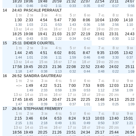
18:20
19:06
19:48
20:59
21:32
22:07
22:54
23:11
24:07
1:16
0:46
0:42
1:11
0:33
0:35
0:47
0:17
0:56
14
24:43
PASCALE PERRAULT
1
2
3
4
5
6
7
8
9
55
58
34
51
37
60
41
32
68
1:30
2:33
4:54
5:47
7:30
8:06
10:04
13:00
14:10
1:30
1:03
2:21
0:53
1:43
0:36
1:58
2:56
1:10
13
14
15
16
17
18
19
20
62
43
66
67
33
47
63
255
F
18:25
19:08
19:41
21:03
21:37
22:19
23:01
23:31
24:43
1:45
0:43
0:33
1:22
0:34
0:42
0:42
0:30
1:12
15
25:11
DIDIER COURTEL
1
2
3
4
5
6
7
8
9
55
58
34
51
37
60
41
32
68
1:44
2:45
4:51
6:02
8:01
8:47
9:35
13:05
13:42
1:44
1:01
2:06
1:11
1:59
0:46
0:48
3:30
0:37
13
14
15
16
17
18
19
20
62
43
66
67
33
47
63
255
F
17:58
19:45
20:23
21:36
22:08
22:52
23:40
24:02
25:11
1:18
1:47
0:38
1:13
0:32
0:44
0:48
0:22
1:09
16
26:52
SANDRA GAUTREAU
1
2
3
4
5
6
7
8
9
55
58
34
51
37
60
41
32
68
--:--
1:49
4:22
5:21
7:00
7:53
9:05
12:03
13:12
1:49
2:33
0:59
1:39
0:53
1:12
2:58
1:09
13
14
15
16
17
18
19
20
62
43
66
67
33
47
63
255
F
17:45
18:45
19:24
20:47
21:24
22:25
23:48
24:13
25:22
1:47
1:00
0:39
1:23
0:37
1:01
1:23
0:25
1:09
17
26:54
STEPHANE FREMERY
1
2
3
4
5
6
7
8
9
55
58
34
51
37
60
41
32
68
2:15
3:46
6:04
6:53
8:24
9:13
10:03
13:40
15:01
2:15
1:31
2:18
0:49
1:31
0:49
0:50
3:37
1:21
13
14
15
16
17
18
19
20
62
43
66
67
33
47
63
255
F
18:56
19:49
20:25
21:26
23:51
24:34
25:17
25:44
26:54