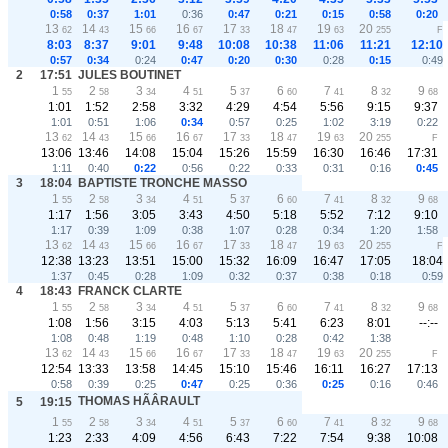
0:58
0:37
1:01
0:36
0:47
0:21
0:15
0:58
0:20
13
14
15
16
17
18
19
20
62
43
66
67
33
47
63
255
F
8:03
8:37
9:01
9:48
10:08
10:38
11:06
11:21
12:10
0:57
0:34
0:24
0:47
0:20
0:30
0:28
0:15
0:49
2
17:51
JULES BOUTINET
1
2
3
4
5
6
7
8
9
55
58
34
51
37
60
41
32
68
1:01
1:52
2:58
3:32
4:29
4:54
5:56
9:15
9:37
1:01
0:51
1:06
0:34
0:57
0:25
1:02
3:19
0:22
13
14
15
16
17
18
19
20
62
43
66
67
33
47
63
255
F
13:06
13:46
14:08
15:04
15:26
15:59
16:30
16:46
17:31
1:11
0:40
0:22
0:56
0:22
0:33
0:31
0:16
0:45
3
18:04
BAPTISTE TRONCHE MASSO
1
2
3
4
5
6
7
8
9
55
58
34
51
37
60
41
32
68
1:17
1:56
3:05
3:43
4:50
5:18
5:52
7:12
9:10
1:17
0:39
1:09
0:38
1:07
0:28
0:34
1:20
1:58
13
14
15
16
17
18
19
20
62
43
66
67
33
47
63
255
F
12:38
13:23
13:51
15:00
15:32
16:09
16:47
17:05
18:04
1:37
0:45
0:28
1:09
0:32
0:37
0:38
0:18
0:59
4
18:43
FRANCK CLARTE
1
2
3
4
5
6
7
8
9
55
58
34
51
37
60
41
32
68
1:08
1:56
3:15
4:03
5:13
5:41
6:23
8:01
--:--
1:08
0:48
1:19
0:48
1:10
0:28
0:42
1:38
13
14
15
16
17
18
19
20
62
43
66
67
33
47
63
255
F
12:54
13:33
13:58
14:45
15:10
15:46
16:11
16:27
17:13
0:58
0:39
0:25
0:47
0:25
0:36
0:25
0:16
0:46
THOMAS HÃÂRAULT
5
19:15
1
2
3
4
5
6
7
8
9
55
58
34
51
37
60
41
32
68
1:23
2:33
4:09
4:56
6:43
7:22
7:54
9:38
10:08