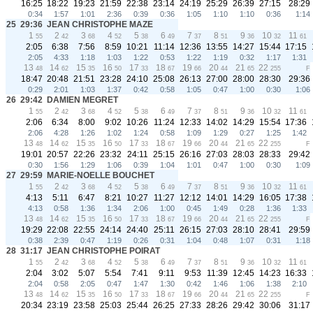
16:25
18:22
19:23
21:59
22:38
23:14
24:19
25:29
26:39
27:15
28:29
0:34
1:57
1:01
2:36
0:39
0:36
1:05
1:10
1:10
0:36
1:14
25
29:36
JEAN CHRISTOPHE MAZE
1
2
3
4
5
6
7
8
9
10
11
55
42
68
52
38
49
37
51
36
32
61
2:05
6:38
7:56
8:59
10:21
11:14
12:36
13:55
14:27
15:44
17:15
2:05
4:33
1:18
1:03
1:22
0:53
1:22
1:19
0:32
1:17
1:31
13
14
15
16
17
18
19
20
21
22
48
62
35
50
33
67
66
44
65
255
F
18:47
20:48
21:51
23:28
24:10
25:08
26:13
27:00
28:00
28:30
29:36
0:29
2:01
1:03
1:37
0:42
0:58
1:05
0:47
1:00
0:30
1:06
26
29:42
DAMIEN MEGRET
1
2
3
4
5
6
7
8
9
10
11
55
42
68
52
38
49
37
51
36
32
61
2:06
6:34
8:00
9:02
10:26
11:24
12:33
14:02
14:29
15:54
17:36
2:06
4:28
1:26
1:02
1:24
0:58
1:09
1:29
0:27
1:25
1:42
13
14
15
16
17
18
19
20
21
22
48
62
35
50
33
67
66
44
65
255
F
19:01
20:57
22:26
23:32
24:11
25:15
26:16
27:03
28:03
28:33
29:42
0:30
1:56
1:29
1:06
0:39
1:04
1:01
0:47
1:00
0:30
1:09
27
29:59
MARIE-NOELLE BOUCHET
1
2
3
4
5
6
7
8
9
10
11
55
42
68
52
38
49
37
51
36
32
61
4:13
5:11
6:47
8:21
10:27
11:27
12:12
14:01
14:29
16:05
17:38
4:13
0:58
1:36
1:34
2:06
1:00
0:45
1:49
0:28
1:36
1:33
13
14
15
16
17
18
19
20
21
22
48
62
35
50
33
67
66
44
65
255
F
19:29
22:08
22:55
24:14
24:40
25:11
26:15
27:03
28:10
28:41
29:59
0:38
2:39
0:47
1:19
0:26
0:31
1:04
0:48
1:07
0:31
1:18
28
31:17
JEAN CHRISTOPHE POIRAT
1
2
3
4
5
6
7
8
9
10
11
55
42
68
52
38
49
37
51
36
32
61
2:04
3:02
5:07
5:54
7:41
9:11
9:53
11:39
12:45
14:23
16:33
2:04
0:58
2:05
0:47
1:47
1:30
0:42
1:46
1:06
1:38
2:10
13
14
15
16
17
18
19
20
21
22
48
62
35
50
33
67
66
44
65
255
F
20:34
23:19
23:58
25:03
25:44
26:25
27:33
28:26
29:42
30:06
31:17