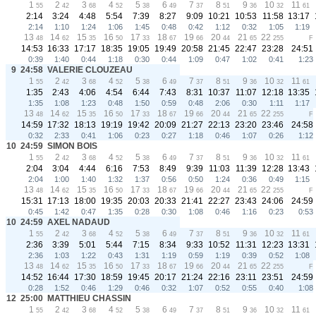
1
2
3
4
5
6
7
8
9
10
11
55
42
68
52
38
49
37
51
36
32
61
2:14
3:24
4:48
5:54
7:39
8:27
9:09
10:21
10:53
11:58
13:17
2:14
1:10
1:24
1:06
1:45
0:48
0:42
1:12
0:32
1:05
1:19
13
14
15
16
17
18
19
20
21
22
48
62
35
50
33
67
66
44
65
255
F
14:53
16:33
17:17
18:35
19:05
19:49
20:58
21:45
22:47
23:28
24:51
0:39
1:40
0:44
1:18
0:30
0:44
1:09
0:47
1:02
0:41
1:23
9
24:58
VALERIE CLOUZEAU
1
2
3
4
5
6
7
8
9
10
11
55
42
68
52
38
49
37
51
36
32
61
1:35
2:43
4:06
4:54
6:44
7:43
8:31
10:37
11:07
12:18
13:35
1:35
1:08
1:23
0:48
1:50
0:59
0:48
2:06
0:30
1:11
1:17
13
14
15
16
17
18
19
20
21
22
48
62
35
50
33
67
66
44
65
255
F
14:59
17:32
18:13
19:19
19:42
20:09
21:27
22:13
23:20
23:46
24:58
0:32
2:33
0:41
1:06
0:23
0:27
1:18
0:46
1:07
0:26
1:12
10
24:59
SIMON BOIS
1
2
3
4
5
6
7
8
9
10
11
55
42
68
52
38
49
37
51
36
32
61
2:04
3:04
4:44
6:16
7:53
8:49
9:39
11:03
11:39
12:28
13:43
2:04
1:00
1:40
1:32
1:37
0:56
0:50
1:24
0:36
0:49
1:15
13
14
15
16
17
18
19
20
21
22
48
62
35
50
33
67
66
44
65
255
F
15:31
17:13
18:00
19:35
20:03
20:33
21:41
22:27
23:43
24:06
24:59
0:45
1:42
0:47
1:35
0:28
0:30
1:08
0:46
1:16
0:23
0:53
10
24:59
AXEL NADAUD
1
2
3
4
5
6
7
8
9
10
11
55
42
68
52
38
49
37
51
36
32
61
2:36
3:39
5:01
5:44
7:15
8:34
9:33
10:52
11:31
12:23
13:31
2:36
1:03
1:22
0:43
1:31
1:19
0:59
1:19
0:39
0:52
1:08
13
14
15
16
17
18
19
20
21
22
48
62
35
50
33
67
66
44
65
255
F
14:52
16:44
17:30
18:59
19:45
20:17
21:24
22:16
23:11
23:51
24:59
0:28
1:52
0:46
1:29
0:46
0:32
1:07
0:52
0:55
0:40
1:08
12
25:00
MATTHIEU CHASSIN
1
2
3
4
5
6
7
8
9
10
11
55
42
68
52
38
49
37
51
36
32
61