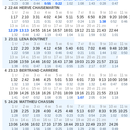
3:23
0:38
0:44
0:55
0:22
1:02
1:08
1:43
0:28
0:47
2
22:44
HERVE CHAISEMARTIN
1
2
3
4
5
6
7
8
9
10
11
57
69
43
66
46
50
47
31
58
40
56
1:17
2:10
3:31
4:02
4:34
5:11
5:35
6:50
8:28
9:20
10:06
1:17
0:53
1:21
0:31
0:32
0:37
0:24
1:15
1:38
0:52
0:46
13
14
15
16
17
18
19
20
21
39
41
60
53
40
54
48
45
255
F
12:29
13:13
14:55
16:14
16:57
18:01
19:12
21:11
21:43
22:44
1:32
0:44
1:42
1:19
0:43
1:04
1:11
1:59
0:32
1:01
3
23:11
LENA BOUTINET
1
2
3
4
5
6
7
8
9
10
11
57
69
43
66
46
50
47
31
58
40
56
1:22
2:20
3:39
4:12
4:58
5:40
6:01
7:02
8:46
9:48
10:38
1:22
0:58
1:19
0:33
0:46
0:42
0:21
1:01
1:44
1:02
0:50
13
14
15
16
17
18
19
20
21
39
41
60
53
40
54
48
45
255
F
13:08
13:59
14:46
16:02
16:43
17:38
19:03
21:20
21:57
23:11
1:38
0:51
0:47
1:16
0:41
0:55
1:25
2:17
0:37
1:14
4
23:13
BERTRAND CARRERE
1
2
3
4
5
6
7
8
9
10
11
57
69
43
66
46
50
47
31
58
40
56
1:32
2:42
3:46
4:25
5:01
5:33
6:01
7:33
9:13
10:00
10:58
1:32
1:10
1:04
0:39
0:36
0:32
0:28
1:32
1:40
0:47
0:58
13
14
15
16
17
18
19
20
21
39
41
60
53
40
54
48
45
255
F
13:39
14:26
15:18
16:26
17:01
18:09
19:16
21:21
21:55
23:13
1:41
0:47
0:52
1:08
0:35
1:08
1:07
2:05
0:34
1:18
5
24:26
MATTHIEU CHASSIN
1
2
3
4
5
6
7
8
9
10
11
57
69
43
66
46
50
47
31
58
40
56
1:28
2:25
3:28
4:00
4:25
4:48
5:13
6:07
8:33
9:35
10:25
1:28
0:57
1:03
0:32
0:25
0:23
0:25
0:54
2:26
1:02
0:50
13
14
15
16
17
18
19
20
21
39
41
60
53
40
54
48
45
255
F
13:06
14:06
16:02
17:10
17:35
18:44
20:13
22:49
23:37
24:26
1:34
1:00
1:56
1:08
0:25
1:09
1:29
2:36
0:48
0:49