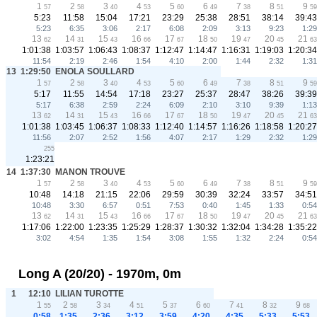
1
2
3
4
5
6
7
8
9
57
58
40
53
60
49
38
51
59
5:23
11:58
15:04
17:21
23:29
25:38
28:51
38:14
39:43
5:23
6:35
3:06
2:17
6:08
2:09
3:13
9:23
1:29
13
14
15
16
17
18
19
20
21
62
31
43
66
67
50
47
45
63
1:01:38
1:03:57
1:06:43
1:08:37
1:12:47
1:14:47
1:16:31
1:19:03
1:20:34
11:54
2:19
2:46
1:54
4:10
2:00
1:44
2:32
1:31
13
1:29:50
ENOLA SOULLARD
1
2
3
4
5
6
7
8
9
57
58
40
53
60
49
38
51
59
5:17
11:55
14:54
17:18
23:27
25:37
28:47
38:26
39:39
5:17
6:38
2:59
2:24
6:09
2:10
3:10
9:39
1:13
13
14
15
16
17
18
19
20
21
62
31
43
66
67
50
47
45
63
1:01:38
1:03:45
1:06:37
1:08:33
1:12:40
1:14:57
1:16:26
1:18:58
1:20:27
11:56
2:07
2:52
1:56
4:07
2:17
1:29
2:32
1:29
255
1:23:21
14
1:37:30
MANON TROUVE
1
2
3
4
5
6
7
8
9
57
58
40
53
60
49
38
51
59
10:48
14:18
21:15
22:06
29:59
30:39
32:24
33:57
34:51
10:48
3:30
6:57
0:51
7:53
0:40
1:45
1:33
0:54
13
14
15
16
17
18
19
20
21
62
31
43
66
67
50
47
45
63
1:17:06
1:22:00
1:23:35
1:25:29
1:28:37
1:30:32
1:32:04
1:34:28
1:35:22
3:02
4:54
1:35
1:54
3:08
1:55
1:32
2:24
0:54
Long A (20/20) - 1970m, 0m
1
12:10
LILIAN TUROTTE
1
2
3
4
5
6
7
8
9
55
58
34
51
37
60
41
32
68
0:58
1:35
2:36
3:12
3:59
4:20
4:35
5:33
5:53