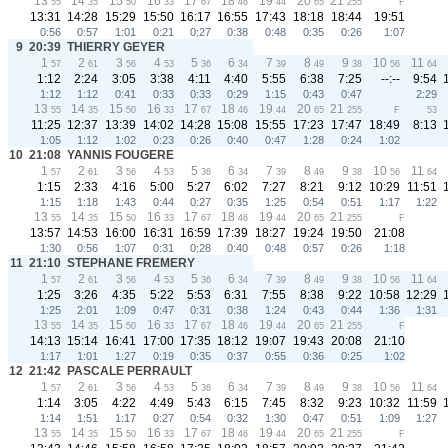
13
14
15
16
17
18
19
20
21
55
35
50
33
67
46
44
65
255
F
13:31
14:28
15:29
15:50
16:17
16:55
17:43
18:18
18:44
19:51
0:56
0:57
1:01
0:21
0:27
0:38
0:48
0:35
0:26
1:07
9
20:39
THIERRY GEYER
1
2
3
4
5
6
7
8
9
10
11
57
61
56
53
36
34
39
49
38
56
64
1:12
2:24
3:05
3:38
4:11
4:40
5:55
6:38
7:25
--:--
9:54
1:12
1:12
0:41
0:33
0:33
0:29
1:15
0:43
0:47
2:29
13
14
15
16
17
18
19
20
21
55
35
50
33
67
46
44
65
255
F
53
11:25
12:37
13:39
14:02
14:28
15:08
15:55
17:23
17:47
18:49
8:13
1:05
1:12
1:02
0:23
0:26
0:40
0:47
1:28
0:24
1:02
10
21:08
YANNIS FOUGERE
1
2
3
4
5
6
7
8
9
10
11
57
61
56
53
36
34
39
49
38
56
64
1:15
2:33
4:16
5:00
5:27
6:02
7:27
8:21
9:12
10:29
11:51
1:15
1:18
1:43
0:44
0:27
0:35
1:25
0:54
0:51
1:17
1:22
13
14
15
16
17
18
19
20
21
55
35
50
33
67
46
44
65
255
F
13:57
14:53
16:00
16:31
16:59
17:39
18:27
19:24
19:50
21:08
1:30
0:56
1:07
0:31
0:28
0:40
0:48
0:57
0:26
1:18
11
21:10
STEPHANE FREMERY
1
2
3
4
5
6
7
8
9
10
11
57
61
56
53
36
34
39
49
38
56
64
1:25
3:26
4:35
5:22
5:53
6:31
7:55
8:38
9:22
10:58
12:29
1:25
2:01
1:09
0:47
0:31
0:38
1:24
0:43
0:44
1:36
1:31
13
14
15
16
17
18
19
20
21
55
35
50
33
67
46
44
65
255
F
14:13
15:14
16:41
17:00
17:35
18:12
19:07
19:43
20:08
21:10
1:17
1:01
1:27
0:19
0:35
0:37
0:55
0:36
0:25
1:02
12
21:42
PASCALE PERRAULT
1
2
3
4
5
6
7
8
9
10
11
57
61
56
53
36
34
39
49
38
56
64
1:14
3:05
4:22
4:49
5:43
6:15
7:45
8:32
9:23
10:32
11:59
1:14
1:51
1:17
0:27
0:54
0:32
1:30
0:47
0:51
1:09
1:27
13
14
15
16
17
18
19
20
21
55
35
50
33
67
46
44
65
255
F