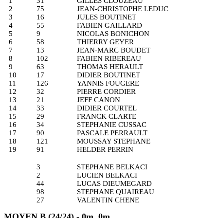
1
31
GILLES CLOUZEAU
2
75
JEAN-CHRISTOPHE LEDUC
3
16
JULES BOUTINET
4
55
FABIEN GAILLARD
5
9
NICOLAS BONICHON
6
58
THIERRY GEYER
7
13
JEAN-MARC BOUDET
8
102
FABIEN RIBEREAU
9
63
THOMAS HERAULT
10
17
DIDIER BOUTINET
11
126
YANNIS FOUGERE
12
32
PIERRE CORDIER
13
21
JEFF CANON
14
33
DIDIER COURTEL
15
29
FRANCK CLARTE
16
34
STEPHANIE CUSSAC
17
90
PASCALE PERRAULT
18
121
MOUSSAY STEPHANE
19
91
HELDER PERRIN
3
STEPHANE BELKACI
2
LUCIEN BELKACI
44
LUCAS DIEUMEGARD
98
STEPHANE QUAIREAU
27
VALENTIN CHENE
MOYEN B (24/24) - 0m, 0m