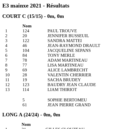
E3 mainxe 2021 - Résultats
COURT C (15/15) - 0m, 0m
Nom
1
124
PAUL TROUVE
2
20
JENNIFER BUSSEUIL
3
122
SANDRA MATTEI
4
46
JEAN-RAYMOND DRAULT
5
104
JACQUELINE SEPANS
6
84
TONY MERLE
7
78
ADAM MARTINEAU
8
77
LISA MARTINEAU
9
69
ALICE LAMBRECHT
10
28
VALENTIN CHERRIER
11
19
SACHA BRUDEY
12
123
BAUDRY JEAN CLAUDE
13
114
LIAM THIRIOT
5
SOPHIE BERTOMEU
61
JEAN PIERRE GRAND
LONG A (24/24) - 0m, 0m
Nom