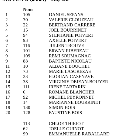
Nom
1
105
DANIEL SEPANS
2
30
VALERIE CLOUZEAU
3
22
BERTRAND CARRERE
4
15
JOEL BOURRINET
5
94
STEPHANIE POIVERT
6
93
AXELLE POIVERT
7
116
JULIEN TROUVE
8
101
ERWAN RIBEREAU
9
109
REMI SOUMAGNAC
9
88
BAPTISTE NICOLAU
11
10
ALBANE BOUCHET
12
73
MARIE LASGREZAS
13
23
FLORIAN CASENAVE
14
38
VIRGINIE DEJEAN-BOUYER
15
111
IRENE TARTARIN
16
6
ROMANE BLANCHER
17
92
MICHEL PEYRONNET
18
14
MARIANNE BOURRINET
19
130
SIMON BOIS
20
128
FAUSTINE BOIS
113
CHLOE THIRIOT
62
JOELLE GUINOT
99
EMMANUELLE RABALLARD