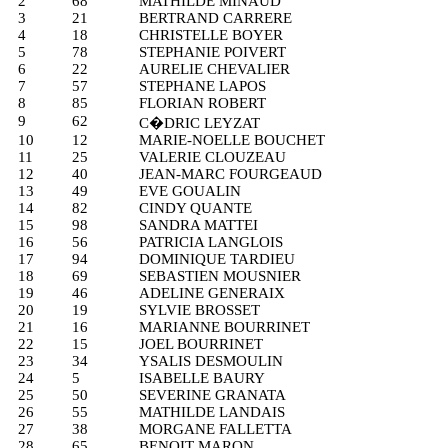
2
68
MATHILDE MINAUD
3
21
BERTRAND CARRERE
4
18
CHRISTELLE BOYER
5
78
STEPHANIE POIVERT
6
22
AURELIE CHEVALIER
7
57
STEPHANE LAPOS
8
85
FLORIAN ROBERT
9
62
C�DRIC LEYZAT
10
12
MARIE-NOELLE BOUCHET
11
25
VALERIE CLOUZEAU
12
40
JEAN-MARC FOURGEAUD
13
49
EVE GOUALIN
14
82
CINDY QUANTE
15
98
SANDRA MATTEI
16
56
PATRICIA LANGLOIS
17
94
DOMINIQUE TARDIEU
18
69
SEBASTIEN MOUSNIER
19
46
ADELINE GENERAIX
20
19
SYLVIE BROSSET
21
16
MARIANNE BOURRINET
22
15
JOEL BOURRINET
23
34
YSALIS DESMOULIN
24
5
ISABELLE BAURY
25
50
SEVERINE GRANATA
26
55
MATHILDE LANDAIS
27
38
MORGANE FALLETTA
28
65
BENOIT MARON