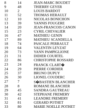
8
14
JEAN-MARC BOUDET
9
48
THIERRY GEYER
10
2
LOUIS BARDOT
11
52
THOMAS HERAULT
12
10
NICOLAS BONICHON
13
39
YANNIS FOUGERE
14
20
JEAN-FRANCOIS CANON
15
23
CYRIL CHEVALIER
16
47
MATHIEU GENIN
17
89
MATHIEU SCANDELLA
18
74
PASCALE PERRAULT
19
64
VALENTIN LEYZAT
20
73
YANN PAMPIGLIONE
21
31
DIDIER COURTEL
22
86
CHRISTOPHE ROSSARD
23
24
FRANCK CLART�
24
29
PIERRE CORDIER
25
37
BRUNO DUPUY
26
30
LIONEL COUDERC
27
7
S�BASTIEN BLANCHER
28
8
ROMANE BLANCHER
29
45
SANDRA GAUTREAU
30
42
STEPHANE FREMERY
31
41
LEANDRE FREMERY
32
81
GERARD POTHET
33
80
MARIE NOELLE POTHET