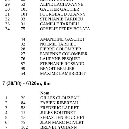
29
53
ALINE LACHAVANNE
30
103
GAUTIER GAUTIER
31
101
FOURGEAUD XFANNY
32
93
STEPHANIE TARDIEU
33
91
CAMILLE TARDIEU
34
75
OPHELIE PERRY BOLATA
44
AMANDINE GASCHET
92
NOEMIE TARDIEU
28
PIERRE COLOMBIER
27
FABIENNE COLOMBIER
76
LAURYNE PESQUET
87
STEPHANIE ROSSARD
99
BENOIT BELLIER
54
MAXIME LAMBRECHT
7 (38/38) - 6320m, 0m
Nom
1
26
GILLES CLOUZEAU
2
84
FABIEN RIBEREAU
3
58
FREDERIC LARRET
4
17
JULES BOUTINET
5
13
SEBASTIEN BOUCHET
6
79
JEAN MARC POIVERT
7
102
BREVET YOHANN