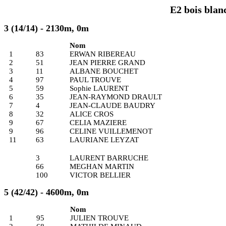
E2 bois blanc
3 (14/14) - 2130m, 0m
Nom
1
83
ERWAN RIBEREAU
2
51
JEAN PIERRE GRAND
3
11
ALBANE BOUCHET
4
97
PAUL TROUVE
5
59
Sophie LAURENT
6
35
JEAN-RAYMOND DRAULT
7
4
JEAN-CLAUDE BAUDRY
8
32
ALICE CROS
9
67
CELIA MAZIERE
9
96
CELINE VUILLEMENOT
11
63
LAURIANE LEYZAT
3
LAURENT BARRUCHE
66
MEGHAN MARTIN
100
VICTOR BELLIER
5 (42/42) - 4600m, 0m
Nom
1
95
JULIEN TROUVE