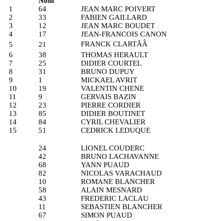
Nom
1
64
JEAN MARC POIVERT
2
33
FABIEN GAILLARD
3
12
JEAN MARC BOUDET
4
17
JEAN-FRANCOIS CANON
FRANCK CLARTÃÂ
5
21
6
38
THOMAS HERAULT
7
25
DIDIER COURTEL
8
31
BRUNO DUPUY
9
1
MICKAEL AVRIT
10
19
VALENTIN CHENE
11
9
GERVAIS BAZIN
12
23
PIERRE CORDIER
13
85
DIDIER BOUTINET
14
84
CYRIL CHEVALIER
15
51
CEDRICK LEDUQUE
24
LIONEL COUDERC
42
BRUNO LACHAVANNE
68
YANN PUAUD
82
NICOLAS VARACHAUD
10
ROMANE BLANCHER
58
ALAIN MESNARD
43
FREDERIC LACLAU
11
SEBASTIEN BLANCHER
67
SIMON PUAUD