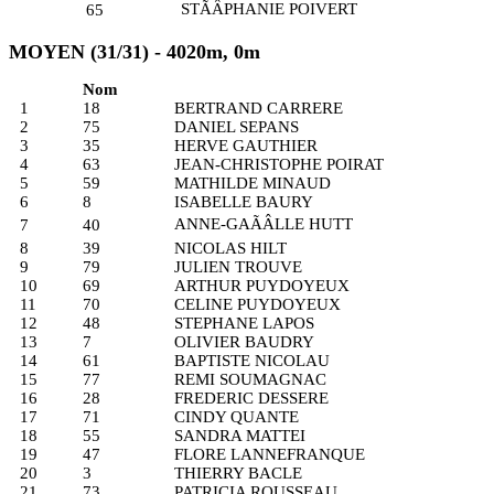
STÃÂPHANIE POIVERT
65
MOYEN (31/31) - 4020m, 0m
Nom
1
18
BERTRAND CARRERE
2
75
DANIEL SEPANS
3
35
HERVE GAUTHIER
4
63
JEAN-CHRISTOPHE POIRAT
5
59
MATHILDE MINAUD
6
8
ISABELLE BAURY
ANNE-GAÃÂLLE HUTT
7
40
8
39
NICOLAS HILT
9
79
JULIEN TROUVE
10
69
ARTHUR PUYDOYEUX
11
70
CELINE PUYDOYEUX
12
48
STEPHANE LAPOS
13
7
OLIVIER BAUDRY
14
61
BAPTISTE NICOLAU
15
77
REMI SOUMAGNAC
16
28
FREDERIC DESSERE
17
71
CINDY QUANTE
18
55
SANDRA MATTEI
19
47
FLORE LANNEFRANQUE
20
3
THIERRY BACLE
21
73
PATRICIA ROUSSEAU