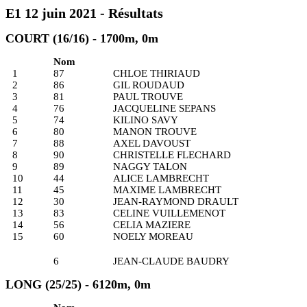
E1 12 juin 2021 - Résultats
COURT (16/16) - 1700m, 0m
Nom
1
87
CHLOE THIRIAUD
2
86
GIL ROUDAUD
3
81
PAUL TROUVE
4
76
JACQUELINE SEPANS
5
74
KILINO SAVY
6
80
MANON TROUVE
7
88
AXEL DAVOUST
8
90
CHRISTELLE FLECHARD
9
89
NAGGY TALON
10
44
ALICE LAMBRECHT
11
45
MAXIME LAMBRECHT
12
30
JEAN-RAYMOND DRAULT
13
83
CELINE VUILLEMENOT
14
56
CELIA MAZIERE
15
60
NOELY MOREAU
6
JEAN-CLAUDE BAUDRY
LONG (25/25) - 6120m, 0m